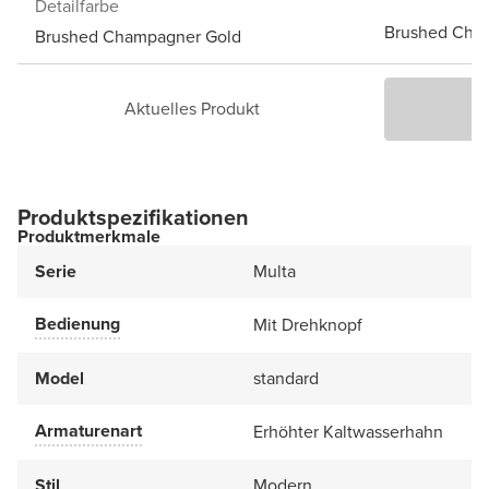
Detailfarbe
Brushed Cha
Brushed Champagner Gold
Aktuelles Produkt
P
Produktspezifikationen
Produktmerkmale
Serie
Multa
Bedienung
Mit Drehknopf
Model
standard
Armaturenart
Erhöhter Kaltwasserhahn
Stil
Modern