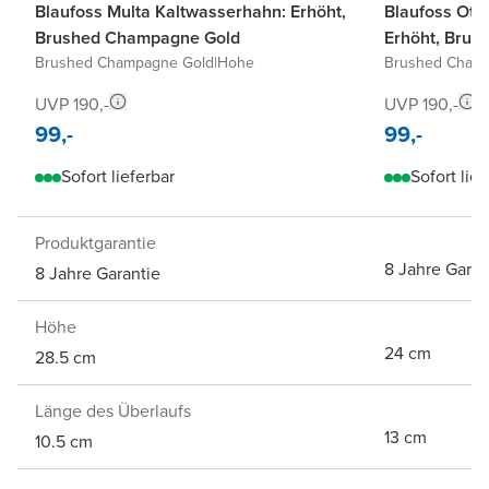
Blaufoss Multa Kaltwasserhahn: Erhöht,
Blaufoss Ott
Brushed Champagne Gold
Erhöht, Bru
Brushed Champagne Gold
|
Hohe
Brushed Cham
UVP 190,-
UVP 190,-
99,-
99,-
Sofort lieferbar
Sofort lief
Produktgarantie
8 Jahre Garan
8 Jahre Garantie
Höhe
24 cm
28.5 cm
Länge des Überlaufs
13 cm
10.5 cm