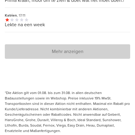
Prima kraan, mooi om te zien & doet wat het moet doen.!
Katrien
, 17/11
Lekte na een week
Mehr anzeigen
*Die Aktion gilt vom 01.08. bis zum 31.08. in allen deutschen
Badausstellungen sowie im Webshop. Preise inklusive 19% MwSt.
Transportkosten sind in dieser Aktion nicht enthalten. Maximal ein Rabatt pro
Kunde/Lieferadresse. Nicht kombinierbar mit anderen Aktionen,
Geschenkgutscheinen oder Rabattcodes. Nicht anwendbar auf Geberit,
HansGrohe, Grohe, Duravit, Villeroy & Boch, Ideal Standard, Sunshower,
Lithofin, Burda, Soudal, Fernox, Viega, Easy Drain, Heau, Dumaplast,
Ersatzteile und Maßanfertigungen.