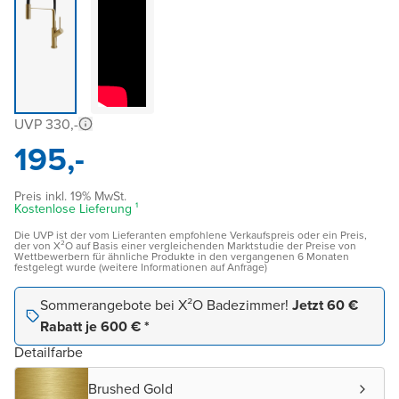
UVP 330,-
195,-
Preis inkl. 19% MwSt.
Kostenlose Lieferung ¹
Die UVP ist der vom Lieferanten empfohlene Verkaufspreis oder ein Preis,
der von X²O auf Basis einer vergleichenden Marktstudie der Preise von
Wettbewerbern für ähnliche Produkte in den vergangenen 6 Monaten
festgelegt wurde (weitere Informationen auf Anfrage)
Sommerangebote bei X²O Badezimmer!
Jetzt 60 €
Rabatt je 600 € *
Detailfarbe
Brushed Gold