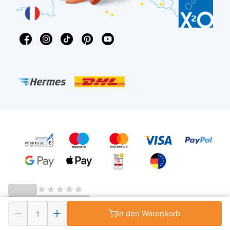
In den Warenkorb
© 2026 - X²O Badezimmer – USt-IdNr: DE343506152 -
AGB Widerrufsrecht
-
Datenschutz
-
Impressum