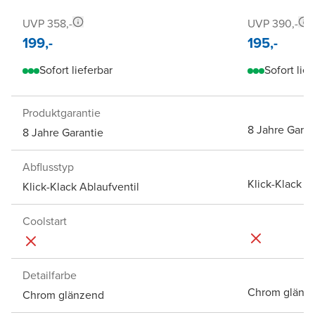
UVP 358,-
UVP 390,-
199,-
195,-
Sofort lieferbar
Sofort lief
Produktgarantie
8 Jahre Garan
8 Jahre Garantie
Abflusstyp
Klick-Klack A
Klick-Klack Ablaufventil
Coolstart
Detailfarbe
Chrom glänz
Chrom glänzend