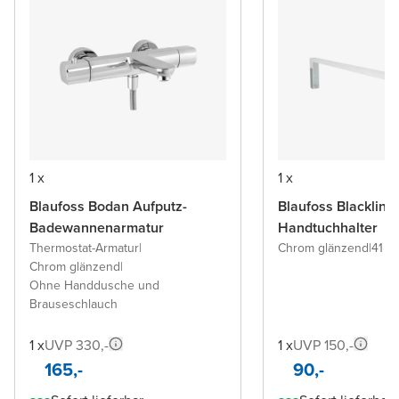
1 x
1 x
Blaufoss Bodan Aufputz-
Blaufoss Blacklin
Badewannenarmatur
Handtuchhalter
Thermostat-Armatur
|
Chrom glänzend
|
41 c
Chrom glänzend
|
Ohne Handdusche und
Brauseschlauch
1 x
UVP 330,-
1 x
UVP 150,-
165,-
90,-