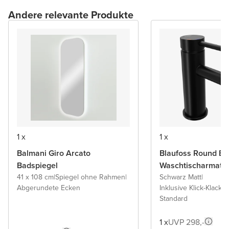
Andere relevante Produkte
1 x
1 x
Balmani Giro Arcato
Blaufoss Round Ec
Badspiegel
Waschtischarmatu
41 x 108 cm
|
Spiegel ohne Rahmen
|
Schwarz Matt
|
Abgerundete Ecken
Inklusive Klick-Klack A
Standard
1 x
UVP 298,-