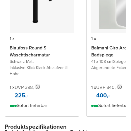
1 x
1 x
Blaufoss Round S
Balmani Giro Arca
Waschtischarmatur
Badspiegel
Schwarz Matt
|
41 x 108 cm
|
Spiegel 
Inklusive Klick-Klack Ablaufventil
|
Abgerundete Ecken
Hohe
1 x
UVP 398,-
1 x
UVP 840,-
225,-
400,-
Sofort lieferbar
Sofort lieferbar
Produktspezifikationen