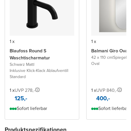
1 x
1 x
Blaufoss Round S
Balmani Giro Oval
Waschtischarmatur
42 x 110 cm
|
Spiegel 
Oval
Schwarz Matt
|
Inklusive Klick-Klack Ablaufventil
|
Standard
1 x
UVP 278,-
1 x
UVP 840,-
125,-
400,-
Sofort lieferbar
Sofort lieferbar
Produktspezifikationen