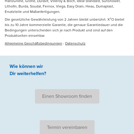
HansGrohe, Grohe, Duravit, Villeroy & Boch, Ideal Standard, Sunshower,
Lithofin, Burda, Soudal, Fernox, Viega, Easy Drain, Heau, Dumaplast,
Ersatzteile und Maßanfertigungen.
Die gesetzliche Gewährleistung von 2 Jahren bleibt unberührt. X²O bietet
bis zu 10 Jahre kommerzielle Garantie, die genaue Garantiedauer und die
Bedingungen unterscheiden sich je nach Produkt und sind auf den
Produktseiten einsehbar.
Allgemeine Geschäftsbedingungen
-
Datenschutz
Wie können wir
Dir weiterhelfen
?
Einen Showroom finden
Termin vereinbaren