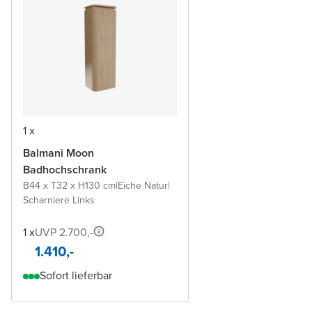
1 x
Balmani Moon
Badhochschrank
B44 x T32 x H130 cm
|
Eiche Natur
|
Scharniere Links
1 x
UVP 2.700,-
1.410,-
Sofort lieferbar