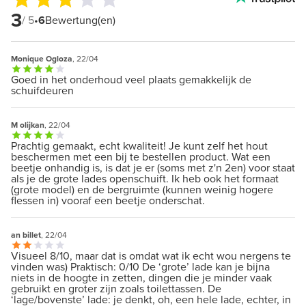
3
/ 5
•
6
Bewertung(en)
Monique Ogloza
, 22/04
Goed in het onderhoud veel plaats gemakkelijk de
schuifdeuren
M olijkan
, 22/04
Prachtig gemaakt, echt kwaliteit! Je kunt zelf het hout
beschermen met een bij te bestellen product. Wat een
beetje onhandig is, is dat je er (soms met z'n 2en) voor staat
als je de grote lades openschuift. Ik heb ook het formaat
(grote model) en de bergruimte (kunnen weinig hogere
flessen in) vooraf een beetje onderschat.
an billet
, 22/04
Visueel 8/10, maar dat is omdat wat ik echt wou nergens te
vinden was) Praktisch: 0/10 De ‘grote’ lade kan je bijna
niets in de hoogte in zetten, dingen die je minder vaak
gebruikt en groter zijn zoals toilettassen. De
‘lage/bovenste’ lade: je denkt, oh, een hele lade, echter, in