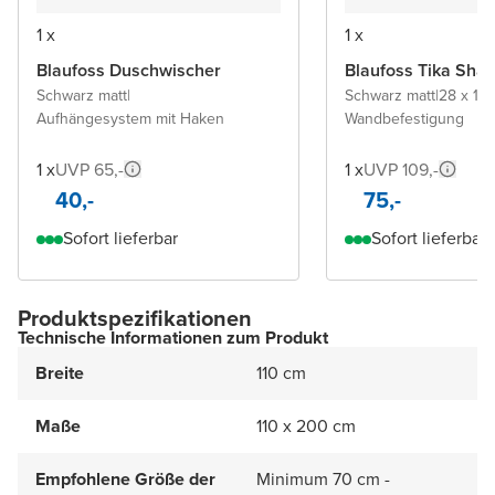
1 x
1 x
Blaufoss Duschwischer
Blaufoss Tika Sha
Schwarz matt
|
Schwarz matt
|
28 x 11 
Aufhängesystem mit Haken
Wandbefestigung
1 x
UVP 65,-
1 x
UVP 109,-
40,-
75,-
Sofort lieferbar
Sofort lieferbar
Produktspezifikationen
Technische Informationen zum Produkt
Breite
110 cm
Maße
110 x 200 cm
Empfohlene Größe der
Minimum 70 cm -