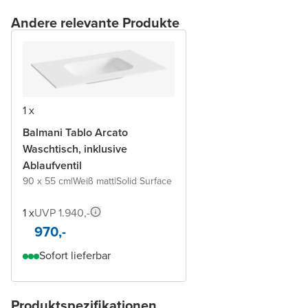
Andere relevante Produkte
1 x
Balmani Tablo Arcato
Waschtisch, inklusive
Ablaufventil
90 x 55 cm
|
Weiß matt
|
Solid Surface
1 x
UVP 1.940,-
970,-
Sofort lieferbar
Produktspezifikationen