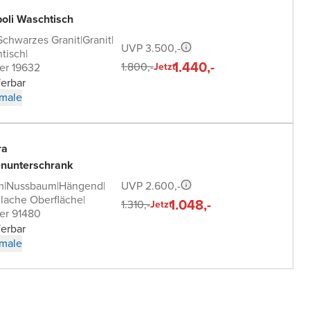
oli Waschtisch
Schwarzes Granit
|
Granit
|
UVP 3.500,-
tisch
|
1.440,-
1.800,-
er 19632
Jetzt
ferbar
male
ra
nunterschrank
UVP 2.600,-
m
|
Nussbaum
|
Hängend
|
lache Oberfläche
|
1.048,-
1.310,-
Jetzt
er 91480
ferbar
male