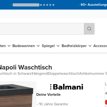
60+ Ausstellungs
tten
Badewannen
Spiegel
Badheizkörper
Accesso
Napoli Waschtisch
chtisch in Schwarz
|
Hängend
|
Doppelwaschtisch
|
Artikelnummer 
U
4
Deine Vorteile
10 Jahre Garantie