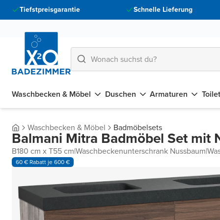
Tiefstpreisgarantie
Schnelle Lieferung
Waschbecken & Möbel
Duschen
Armaturen
Toile
Waschbecken & Möbel
Badmöbelsets
Balmani Mitra Badmöbel Set mit 
B180 cm x T55 cm
|
Waschbeckenunterschrank Nussbaum
|
Was
60 € Rabatt je 600 €