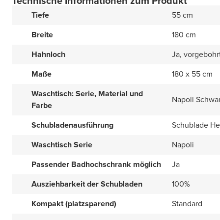
Technische Informationen zum Produkt
Tiefe
55 cm
Breite
180 cm
Hahnloch
Ja, vorgebohr
Maße
180 x 55 cm
Waschtisch: Serie, Material und
Napoli Schwar
Farbe
Schubladenausführung
Schublade Het
Waschtisch Serie
Napoli
Passender Badhochschrank möglich
Ja
Ausziehbarkeit der Schubladen
100%
Kompakt (platzsparend)
Standard