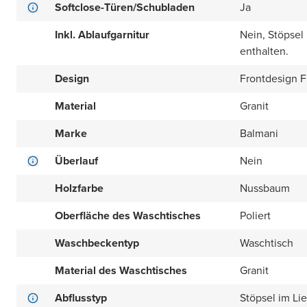
Softclose-Türen/Schubladen
Ja
Inkl. Ablaufgarnitur
Nein, Stöpsel
enthalten.
Design
Frontdesign Fl
Material
Granit
Marke
Balmani
Überlauf
Nein
Holzfarbe
Nussbaum
Oberfläche des Waschtisches
Poliert
Waschbeckentyp
Waschtisch
Material des Waschtisches
Granit
Abflusstyp
Stöpsel im Li