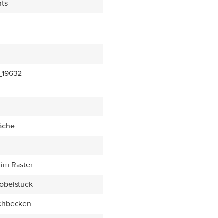
hts
_19632
äche
im Raster
öbelstück
chbecken