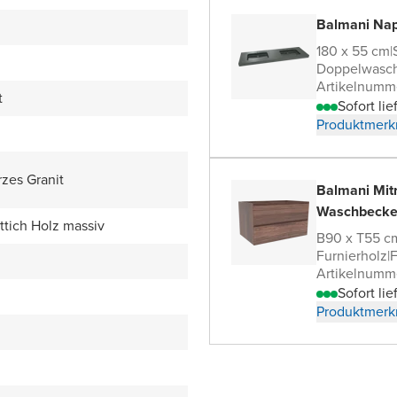
Balmani Nap
180 x 55 cm
|
Doppelwasch
Artikelnumm
t
Sofort lie
Produktmerk
zes Granit
Balmani Mit
Waschbecke
tich Holz massiv
B90 x T55 c
Furnierholz
|
F
Artikelnumm
Sofort lie
Produktmerk