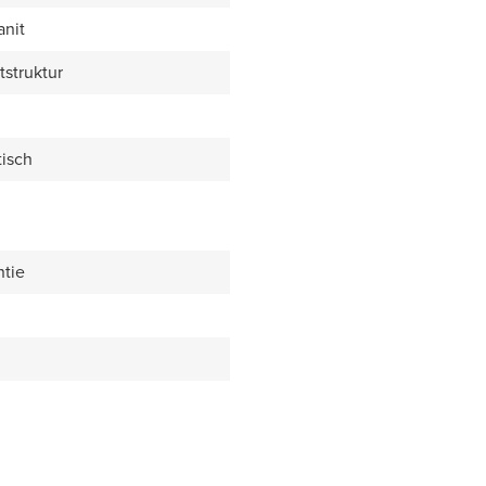
anit
tstruktur
isch
ntie