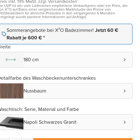
reis inkl. 19% MwSt. zzgl. Versandkosten¹
ie UVP ist der vom Lieferanten empfohlene Verkaufspreis oder ein Preis, der
on X²O auf Basis einer vergleichenden Marktstudie der Preise von
ettbewerbern für ähnliche Produkte in den vergangenen 6 Monaten
estgelegt wurde (weitere Informationen auf Anfrage)
Sommerangebote bei X²O Badezimmer!
Jetzt 60 €
Rabatt je 600 € *
reite
180 cm
etailfarbe des Waschbeckenunterschrankes
Nussbaum
aschtisch: Serie, Material und Farbe
Napoli Schwarzes Granit