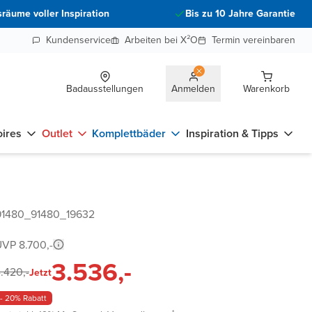
räume voller Inspiration
Bis zu 10 Jahre Garantie
Kundenservice
Arbeiten bei X²O
Termin vereinbaren
Badausstellungen
Anmelden
Warenkorb
ires
Outlet
Komplettbäder
Inspiration & Tipps
91480_91480_19632
VP 8.700,-
3.536,-
.420,-
Jetzt
- 20% Rabatt