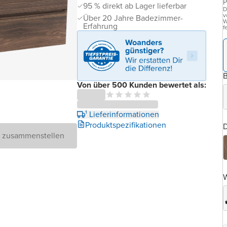
P
95 % direkt ab Lager lieferbar
D
v
Über 20 Jahre Badezimmer-
W
Erfahrung
f
B
Von über 500 Kunden bewertet als:
¹ Lieferinformationen
Produktspezifikationen
D
D zusammenstellen
W