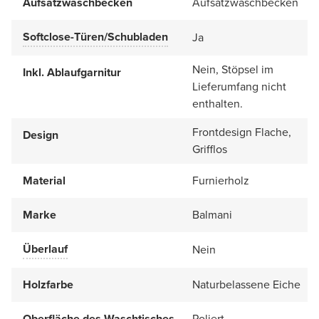
Aufsatzwaschbecken
Aufsatzwaschbecken
Softclose-Türen/Schubladen
Ja
Nein, Stöpsel im
Inkl. Ablaufgarnitur
Lieferumfang nicht
enthalten.
Frontdesign Flache,
Design
Grifflos
Material
Furnierholz
Marke
Balmani
Überlauf
Nein
Holzfarbe
Naturbelassene Eiche
Oberfläche des Waschtisches
Poliert