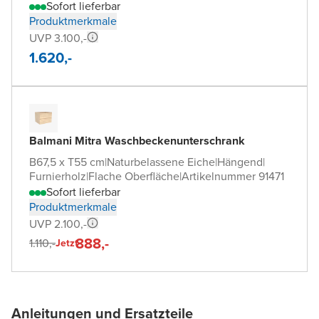
Sofort lieferbar
Produktmerkmale
UVP 3.100,-
1.620,-
Balmani Mitra Waschbeckenunterschrank
B67,5 x T55 cm
|
Naturbelassene Eiche
|
Hängend
|
Furnierholz
|
Flache Oberfläche
|
Artikelnummer 91471
Sofort lieferbar
Produktmerkmale
UVP 2.100,-
888,-
1.110,-
Jetzt
Anleitungen und Ersatzteile