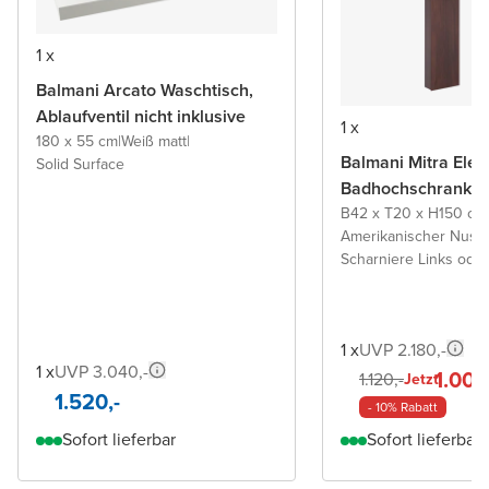
1 x
Balmani Arcato Waschtisch,
Ablaufventil nicht inklusive
1 x
180 x 55 cm
|
Weiß matt
|
Balmani Mitra Ele
Solid Surface
Badhochschrank
B42 x T20 x H150 cm
Amerikanischer Nus
Scharniere Links ode
1 x
UVP 2.180,-
1 x
UVP 3.040,-
1.008
1.120,-
Jetzt
1.520,-
- 10% Rabatt
Sofort lieferbar
Sofort lieferbar