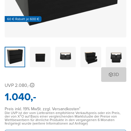
60 € Rabatt je 600 €
3D
UVP 2.080,-
1.040,-
Preis inkl. 19% MwSt. zzgl. Versandkosten¹
Die UVP ist der vom Lieferanten empfohlene Verkaufspreis oder ein Preis,
der von X²O auf Basis einer vergleichenden Marktstudie der Preise von
Wettbewerbern für ähnliche Produkte in den vergangenen 6 Monaten
festgelegt wurde (weitere Informationen auf Anfrage)