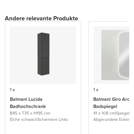
Andere relevante Produkte
1 x
1 x
Balmani Lucida
Balmani Giro Arca
Badhochschrank
Badspiegel
B45 x T35 x H195 cm
|
41 x 108 cm
|
Spiegel 
Eiche schwarz
|
Scharniere Links
Abgerundete Ecken