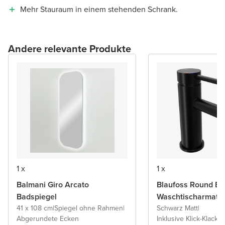
Mehr Stauraum in einem stehenden Schrank.
Andere relevante Produkte
1 x
1 x
Balmani Giro Arcato
Blaufoss Round Ec
Badspiegel
Waschtischarmatu
41 x 108 cm
|
Spiegel ohne Rahmen
|
Schwarz Matt
|
Abgerundete Ecken
Inklusive Klick-Klack A