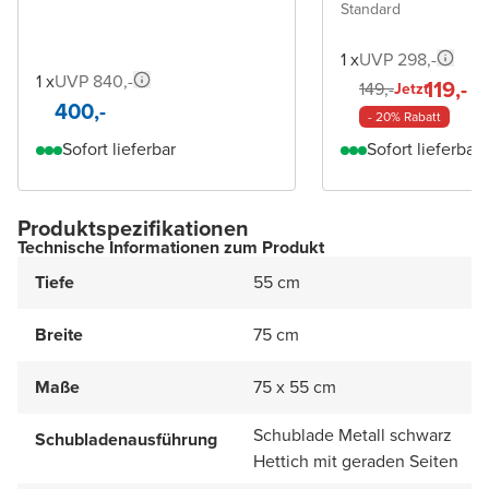
Standard
1 x
UVP 298,-
1 x
UVP 840,-
119,-
149,-
Jetzt
400,-
- 20% Rabatt
Sofort lieferbar
Sofort lieferbar
Produktspezifikationen
Technische Informationen zum Produkt
Tiefe
55 cm
Breite
75 cm
Maße
75 x 55 cm
Schublade Metall schwarz
Schubladenausführung
Hettich mit geraden Seiten