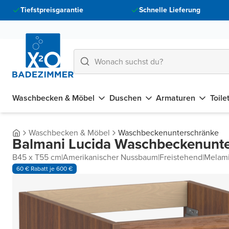
Tiefstpreisgarantie
Schnelle Lieferung
Waschbecken & Möbel
Duschen
Armaturen
Toile
Waschbecken & Möbel
Waschbeckenunterschränke
Balmani Lucida Waschbeckenunt
B45 x T55 cm
|
Amerikanischer Nussbaum
|
Freistehend
|
Melam
60 € Rabatt je 600 €