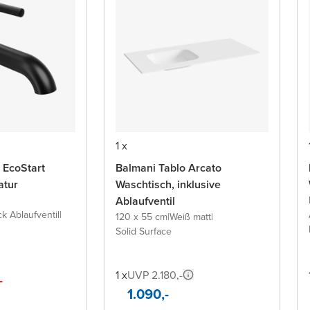
1 x
 EcoStart
Balmani Tablo Arcato
atur
Waschtisch, inklusive
Ablaufventil
ck Ablaufventil
|
120 x 55 cm
|
Weiß matt
|
Solid Surface
1 x
UVP 2.180,-
-
1.090,-