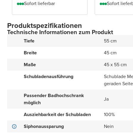
Sofort lieferbar
Sofort liefer
Produktspezifikationen
Technische Informationen zum Produkt
Tiefe
55 cm
Breite
45 cm
Maße
45 x 55 cm
Schubladenausführung
Schublade Met
geraden Seit
Passender Badhochschrank
Ja
möglich
Ausziehbarkeit der Schubladen
100%
Siphonaussparung
Nein