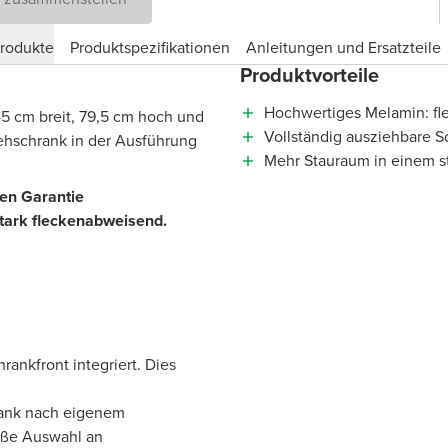
produkte
Produktspezifikationen
Anleitungen und Ersatzteile
Produktvorteile
Hochwertiges Melamin: fl
5 cm breit, 79,5 cm hoch und
Vollständig ausziehbare S
tehschrank in der Ausführung
Mehr Stauraum in einem s
ren Garantie
stark fleckenabweisend.
hrankfront integriert. Dies
rank nach eigenem
oße Auswahl an