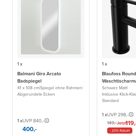
1 x
1 x
Balmani Giro Arcato
Blaufoss Round
Badspiegel
Waschtischarm
41 x 108 cm
|
Spiegel ohne Rahmen
|
Schwarz Matt
|
Abgerundete Ecken
Inklusive Klick-Kla
Standard
1 x
UVP 298,-
1 x
UVP 840,-
119,
149,-
Jetzt
400,-
- 20% Rabatt