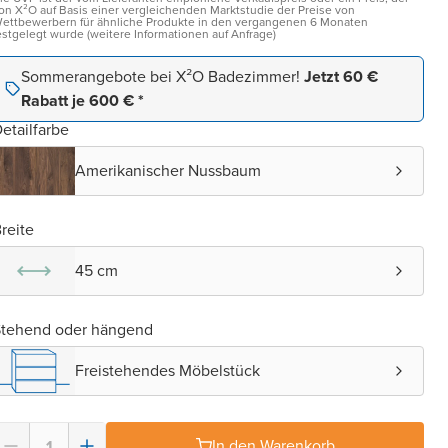
on X²O auf Basis einer vergleichenden Marktstudie der Preise von
ettbewerbern für ähnliche Produkte in den vergangenen 6 Monaten
estgelegt wurde (weitere Informationen auf Anfrage)
Sommerangebote bei X²O Badezimmer!
Jetzt 60 €
Rabatt je 600 € *
etailfarbe
Amerikanischer Nussbaum
reite
45 cm
Stehend oder hängend
Freistehendes Möbelstück
In den Warenkorb