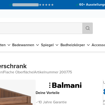
60+ Ausstellungs
tten
Badewannen
Spiegel
Badheizkörper
Accesso
erschrank
in
|
Flache Oberfläche
|
Artikelnummer 200775
U
Deine Vorteile
P
10 Jahre Garantie
D