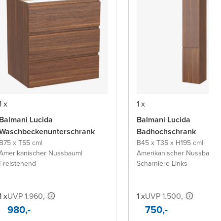
1 x
1 x
Balmani Lucida
Balmani Lucida
Waschbeckenunterschrank
Badhochschrank
B75 x T55 cm
|
B45 x T35 x H195 cm
|
Amerikanischer Nussbaum
|
Amerikanischer Nussbaum
|
Freistehend
Scharniere Links
1 x
UVP 1.960,-
1 x
UVP 1.500,-
980,-
750,-