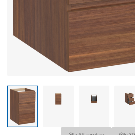
In AR ansehen
In 3