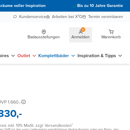
räume voller Inspiration
Bis zu 10 Jahre Garantie
Kundenservice
Arbeiten bei X²O
Termin vereinbaren
Badausstellungen
Anmelden
Warenkorb
ires
Outlet
Komplettbäder
Inspiration & Tipps
VP 1.660,-
830,-
reis inkl. 19% MwSt. zzgl. Versandkosten¹
ie UVP ist der vom Lieferanten empfohlene Verkaufspreis oder ein Preis, der