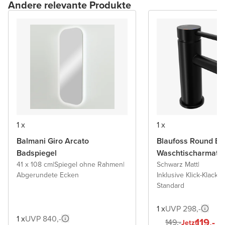
Andere relevante Produkte
1 x
1 x
Balmani Giro Arcato
Blaufoss Round Ec
Badspiegel
Waschtischarmatu
41 x 108 cm
|
Spiegel ohne Rahmen
|
Schwarz Matt
|
Abgerundete Ecken
Inklusive Klick-Klack A
Standard
1 x
UVP 298,-
1 x
UVP 840,-
119,-
149,-
Jetzt