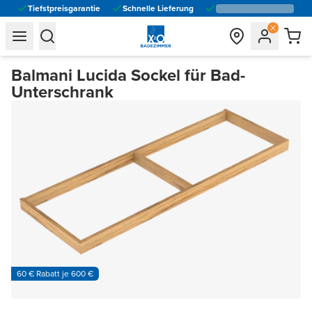
Tiefstpreisgarantie
Schnelle Lieferung
general.navigation.toggle_menu.label
general.navigation.toggle_menu.label
Balmani Lucida Sockel für Bad-
Unterschrank
60 € Rabatt je 600 €