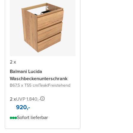
2 x
Balmani Lucida
Waschbeckenunterschrank
B67,5 x T55 cm
|
Teak
|
Freistehend
2 x
UVP 1.840,-
920,-
Sofort lieferbar