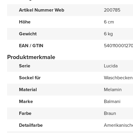
Artikel Nummer Web
200785
Höhe
6 cm
Gewicht
6 kg
EAN / GTIN
54011000127
Produktmerkmale
Serie
Lucida
Sockel für
Waschbecken-
Material
Melamin
Marke
Balmani
Farbe
Braun
Detailfarbe
Amerikanisch