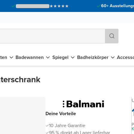
60+ Ausstellungs
tten
Badewannen
Spiegel
Badheizkörper
Accesso
nterschrank
U
Deine Vorteile
P
10 Jahre Garantie
K
95 % direkt ab Lager lieferbar