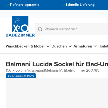
Tiefstpreisgarantie
Schnelle Lieferung
Waschbecken & Möbel
Duschen
Armaturen
Toile
Balmani Lucida Sockel für Bad-U
150 x 55 cm
|
Nussbaum
|
Melamin
|
Artikelnummer 200785
60 € Rabatt je 600 €