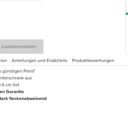
D zusammenstellen
onen
Anleitungen und Ersatzteile
Produktbewertungen
s günstigen Preis?
Unterschrank aus
 6 cm tief.
ren Garantie
tark fleckenabweisend