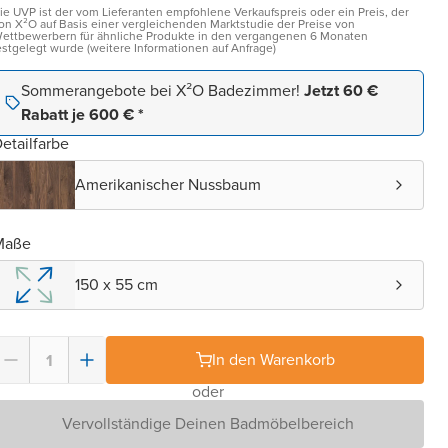
ie UVP ist der vom Lieferanten empfohlene Verkaufspreis oder ein Preis, der
on X²O auf Basis einer vergleichenden Marktstudie der Preise von
ettbewerbern für ähnliche Produkte in den vergangenen 6 Monaten
estgelegt wurde (weitere Informationen auf Anfrage)
Sommerangebote bei X²O Badezimmer!
Jetzt 60 €
Rabatt je 600 € *
etailfarbe
Amerikanischer Nussbaum
Maße
150 x 55 cm
In den Warenkorb
oder
Vervollständige Deinen Badmöbelbereich