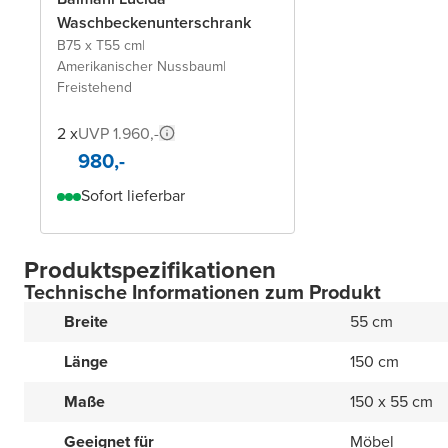
Waschbeckenunterschrank
B75 x T55 cm
|
Amerikanischer Nussbaum
|
Freistehend
2 x
UVP 1.960,-
980,-
Sofort lieferbar
Produktspezifikationen
Technische Informationen zum Produkt
Breite
55 cm
Länge
150 cm
Maße
150 x 55 cm
Geeignet für
Möbel