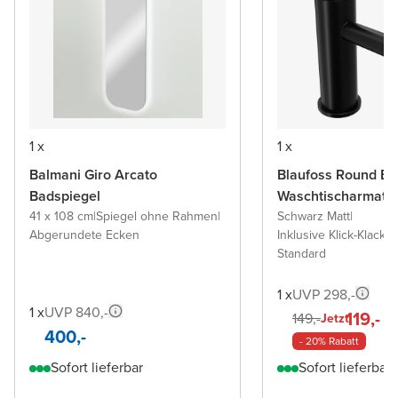
1 x
1 x
Balmani Giro Arcato
Blaufoss Round Ec
Badspiegel
Waschtischarmatu
41 x 108 cm
|
Spiegel ohne Rahmen
|
Schwarz Matt
|
Abgerundete Ecken
Inklusive Klick-Klack A
Standard
1 x
UVP 298,-
1 x
UVP 840,-
119,-
149,-
Jetzt
400,-
- 20% Rabatt
Sofort lieferbar
Sofort lieferbar