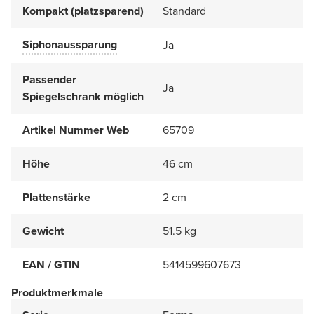
Kompakt (platzsparend)
Standard
Siphonaussparung
Ja
Passender
Ja
Spiegelschrank möglich
Artikel Nummer Web
65709
Höhe
46 cm
Plattenstärke
2 cm
Gewicht
51.5 kg
EAN / GTIN
5414599607673
Produktmerkmale