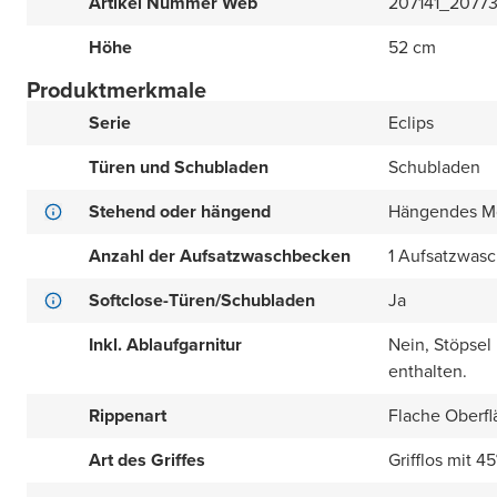
Artikel Nummer Web
207141_2077
Höhe
52 cm
Produktmerkmale
Serie
Eclips
Türen und Schubladen
Schubladen
Stehend oder hängend
Hängendes M
Anzahl der Aufsatzwaschbecken
1 Aufsatzwas
Softclose-Türen/Schubladen
Ja
Inkl. Ablaufgarnitur
Nein, Stöpsel
enthalten.
Rippenart
Flache Oberfl
Art des Griffes
Grifflos mit 4