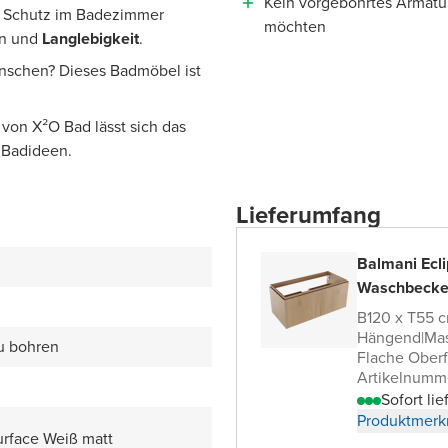
Kein vorgebohrtes Armatur
n Schutz im Badezimmer
möchten
gn und
Langlebigkeit
.
ünschen? Dieses Badmöbel ist
von X²O Bad lässt sich das
 Badideen.
Lieferumfang
Balmani Ecli
Waschbecke
B120 x T55 
Hängend
|
Mas
zu bohren
Flache Oberf
Artikelnumm
Sofort lie
Produktmerk
Surface Weiß matt