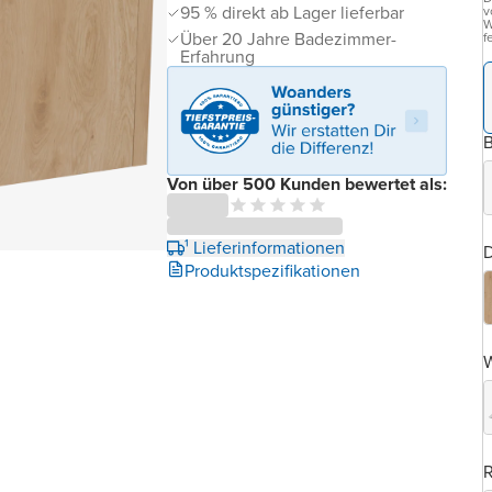
95 % direkt ab Lager lieferbar
v
W
Über 20 Jahre Badezimmer-
f
Erfahrung
B
Von über 500 Kunden bewertet als:
¹ Lieferinformationen
D
Produktspezifikationen
W
R