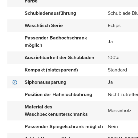
Farbe
Schubladenausführung
Schublade Bl
Waschtisch Serie
Eclips
Passender Badhochschrank
Ja
möglich
Ausziehbarkeit der Schubladen
100%
Kompakt (platzsparend)
Standard
Siphonaussparung
Ja
Position der Hahnlochbohrung
Nicht zutreff
Material des
Massivholz
Waschbeckenunterschranks
Passender Spiegelschrank möglich
Nein