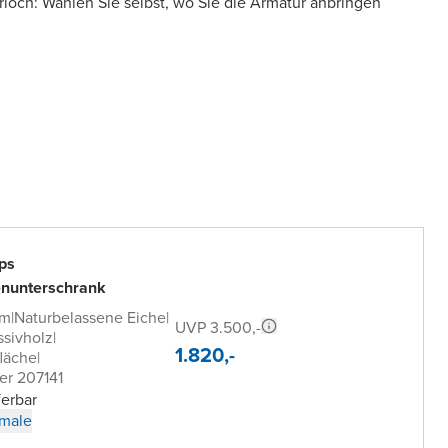
loch: Wählen Sie selbst, wo Sie die Armatur anbringen
ps
nunterschrank
cm
|
Naturbelassene Eiche
|
UVP 3.500,-
sivholz
|
1.820,-
läche
|
er 207141
ferbar
male