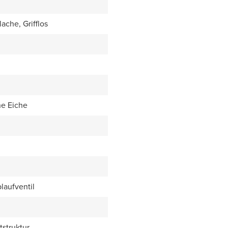
ache, Grifflos
ne Eiche
laufventil
tstruktur