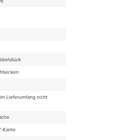
36
öbelstück
chbecken
 im Lieferumfang nicht
äche
5°-Kante