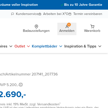
räume voller Inspiration
Bis zu 10 Jahre Garantie
Kundenservice
Arbeiten bei X²O
Termin vereinbaren
Badausstellungen
Anmelden
Warenkorb
ires
Outlet
Komplettbäder
Inspiration & Tipps
sch
|
Artikelnummer 207141_207736
VP 5.200,-
2.690,-
reis inkl. 19% MwSt. zzgl. Versandkosten¹
ie UVP ist der vom Lieferanten empfohlene Verkaufspreis oder ein Preis, der