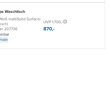
ips Waschtisch
Weiß matt
|
Solid Surface
|
UVP 1.700,-
isch
|
870,-
er 207736
ferbar
male