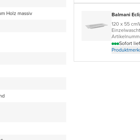
um Holz massiv
Balmani Ecl
120 x 55 cm
|
Einzelwascht
Artikelnumm
Sofort lie
Produktmerk
end