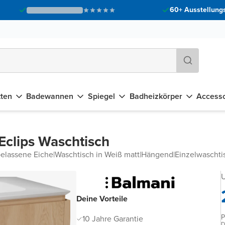
60+ Ausstellungs
tten
Badewannen
Spiegel
Badheizkörper
Accesso
Eclips Waschtisch
elassene Eiche
|
Waschtisch in Weiß matt
|
Hängend
|
Einzelwaschti
U
Deine Vorteile
P
10 Jahre Garantie
D