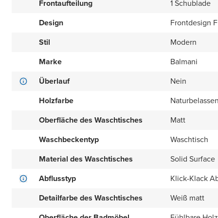
Frontaufteilung
1 Schublade
Design
Frontdesign Fl
Stil
Modern
Marke
Balmani
Überlauf
Nein
Holzfarbe
Naturbelasse
Oberfläche des Waschtisches
Matt
Waschbeckentyp
Waschtisch
Material des Waschtisches
Solid Surface
Abflusstyp
Klick-Klack Ab
Detailfarbe des Waschtisches
Weiß matt
Oberfläche der Badmöbel
Fühlbare Holz