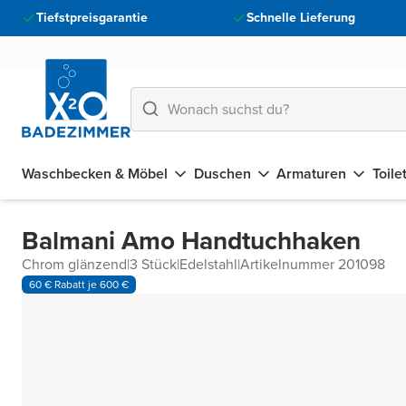
Tiefstpreisgarantie
Schnelle Lieferung
Waschbecken & Möbel
Duschen
Armaturen
Toile
Balmani Amo Handtuchhaken
Chrom glänzend
|
3 Stück
|
Edelstahl
|
Artikelnummer 201098
60 € Rabatt je 600 €