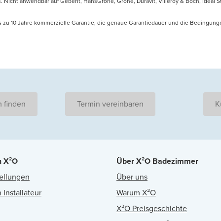
icht anwendbar auf Geberit, HansGrohe, Grohe, Duravit, Villeroy & Boch, Ideal Sta
is zu 10 Jahre kommerzielle Garantie, die genaue Garantiedauer und die Bedingung
 finden
Termin vereinbaren
K
n X²O
Über X²O Badezimmer
ellungen
Über uns
 Installateur
Warum X²O
X²O Preisgeschichte