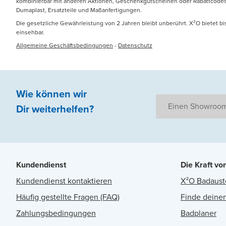
kombinierbar mit anderen Aktionen, Geschenkgutscheinen oder Rabattcodes. N
Dumaplast, Ersatzteile und Maßanfertigungen.
Die gesetzliche Gewährleistung von 2 Jahren bleibt unberührt. X²O bietet b
einsehbar.
Allgemeine Geschäftsbedingungen
-
Datenschutz
Wie können wir
Einen Showroom
Dir weiterhelfen
?
Kundendienst
Die Kraft vo
Kundendienst kontaktieren
X²O Badaust
Häufig gestellte Fragen (FAQ)
Finde deinen
Zahlungsbedingungen
Badplaner