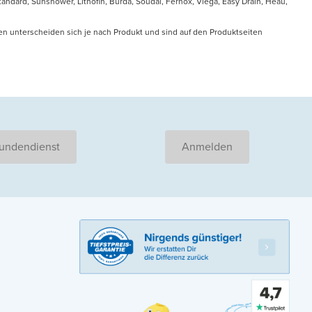
ndard, Sunshower, Lithofin, Burda, Soudal, Fernox, Viega, Easy Drain, Heau,
en unterscheiden sich je nach Produkt und sind auf den Produktseiten
undendienst
Anmelden