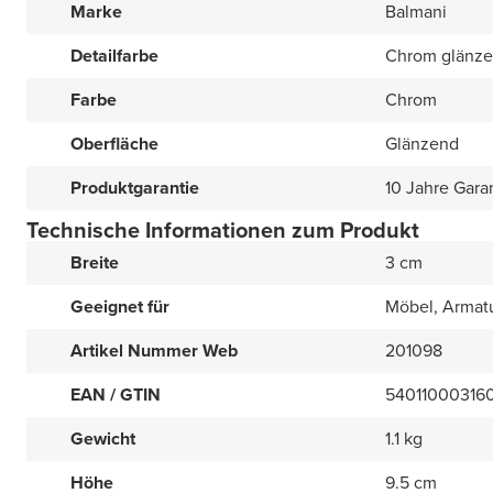
Marke
Balmani
Detailfarbe
Chrom glänz
Farbe
Chrom
Oberfläche
Glänzend
Produktgarantie
10 Jahre Gara
Technische Informationen zum Produkt
Breite
3 cm
Geeignet für
Möbel, Armat
Artikel Nummer Web
201098
EAN / GTIN
54011000316
Gewicht
1.1 kg
Höhe
9.5 cm