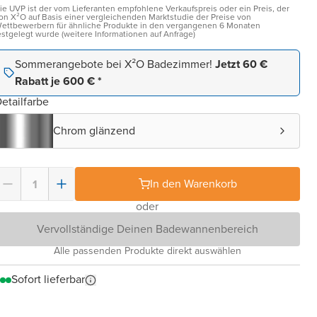
ie UVP ist der vom Lieferanten empfohlene Verkaufspreis oder ein Preis, der
on X²O auf Basis einer vergleichenden Marktstudie der Preise von
ettbewerbern für ähnliche Produkte in den vergangenen 6 Monaten
estgelegt wurde (weitere Informationen auf Anfrage)
Sommerangebote bei X²O Badezimmer!
Jetzt 60 €
Rabatt je 600 € *
etailfarbe
Chrom glänzend
In den Warenkorb
oder
Vervollständige Deinen Badewannenbereich
Alle passenden Produkte direkt auswählen
Sofort lieferbar