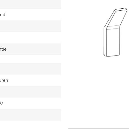
end
ntie
uren
07