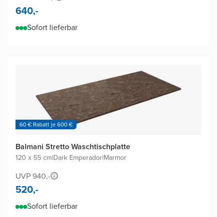
640,-
Sofort lieferbar
60 € Rabatt je 600 €
Balmani Stretto Waschtischplatte
120 x 55 cm
|
Dark Emperador
|
Marmor
UVP 940,-
520,-
Sofort lieferbar