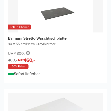
Letzte Chance
Balmani Stretto Waschtischplatte
90 x 55 cm
|
Pietra Grey
|
Marmor
UVP 800,-
160,-
400,-
Jetzt
- 60% Rabatt
Sofort lieferbar