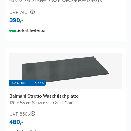
90 x 55 cm
|
Terrazzo in Weiß/Schwarz matt
|
Terrazzo
UVP 740,-
390,-
Sofort lieferbar
60 € Rabatt je 600 €
Balmani Stretto Waschtischplatte
120 x 55 cm
|
Schwarzes Granit
|
Granit
UVP 860,-
480,-