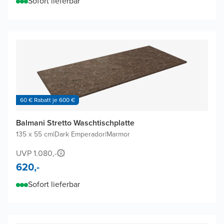
Sofort lieferbar
60 € Rabatt je 600 €
Balmani Stretto Waschtischplatte
135 x 55 cm
|
Dark Emperador
|
Marmor
UVP 1.080,-
620,-
Sofort lieferbar