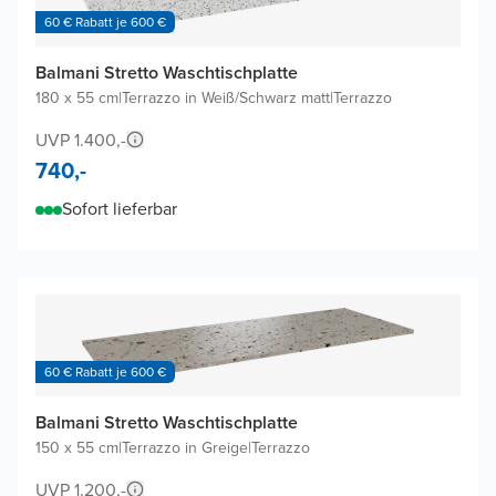
60 € Rabatt je 600 €
Balmani Stretto Waschtischplatte
180 x 55 cm
|
Terrazzo in Weiß/Schwarz matt
|
Terrazzo
UVP 1.400,-
740,-
Sofort lieferbar
60 € Rabatt je 600 €
Balmani Stretto Waschtischplatte
150 x 55 cm
|
Terrazzo in Greige
|
Terrazzo
UVP 1.200,-