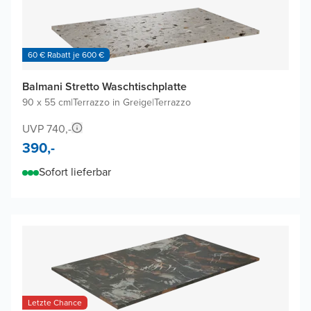
60 € Rabatt je 600 €
Balmani Stretto Waschtischplatte
90 x 55 cm
|
Terrazzo in Greige
|
Terrazzo
UVP 740,-
390,-
Sofort lieferbar
Letzte Chance