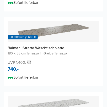
Sofort lieferbar
60 € Rabatt je 600 €
Balmani Stretto Waschtischplatte
180 x 55 cm
|
Terrazzo in Greige
|
Terrazzo
UVP 1.400,-
740,-
Sofort lieferbar