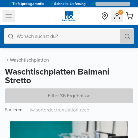
Tiefstpreisgarantie
Schnelle Lieferung
general.navigation.toggle_menu.label
Waschtischplatten
Waschtischplatten Balmani
Stretto
Filter 36 Ergebnisse
Sortieren
: