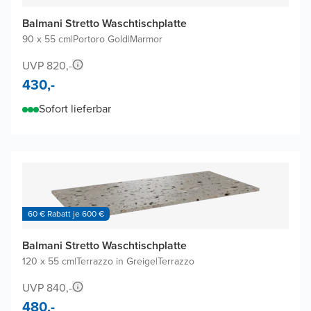
Balmani Stretto Waschtischplatte
90 x 55 cm
|
Portoro Gold
|
Marmor
UVP 820,-
430,-
Sofort lieferbar
60 € Rabatt je 600 €
Balmani Stretto Waschtischplatte
120 x 55 cm
|
Terrazzo in Greige
|
Terrazzo
UVP 840,-
480,-