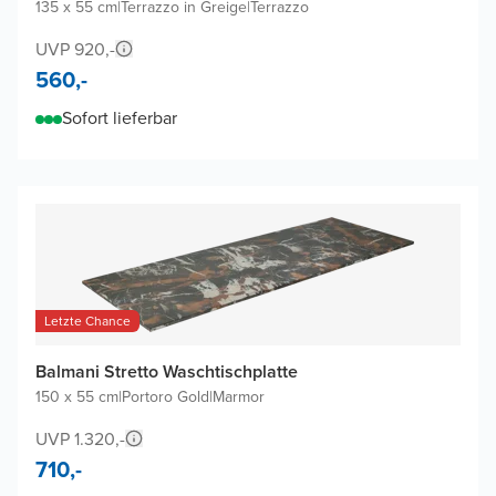
135 x 55 cm
|
Terrazzo in Greige
|
Terrazzo
UVP 920,-
560,-
Sofort lieferbar
Letzte Chance
Balmani Stretto Waschtischplatte
150 x 55 cm
|
Portoro Gold
|
Marmor
UVP 1.320,-
710,-