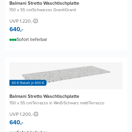
Balmani Stretto Waschtischplatte
150 x 55 cm
|
Schwarzes Granit
|
Granit
UVP 1.220,-
640,-
Sofort lieferbar
60 € Rabatt je 600 €
Balmani Stretto Waschtischplatte
150 x 55 cm
|
Terrazzo in Weiß/Schwarz matt
|
Terrazzo
UVP 1.200,-
640,-