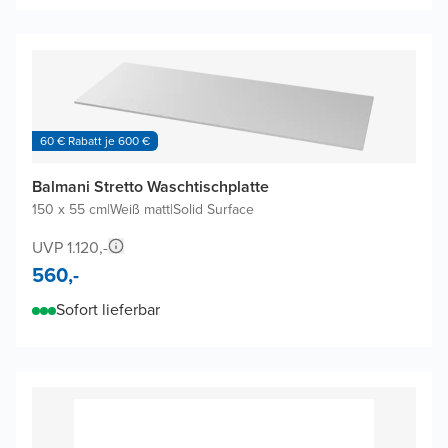
60 € Rabatt je 600 €
Balmani Stretto Waschtischplatte
150 x 55 cm
|
Weiß matt
|
Solid Surface
UVP 1.120,-
560,-
Sofort lieferbar