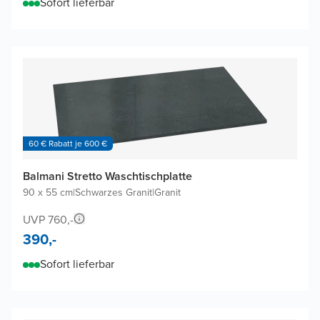
Sofort lieferbar
60 € Rabatt je 600 €
Balmani Stretto Waschtischplatte
90 x 55 cm
|
Schwarzes Granit
|
Granit
UVP 760,-
390,-
Sofort lieferbar