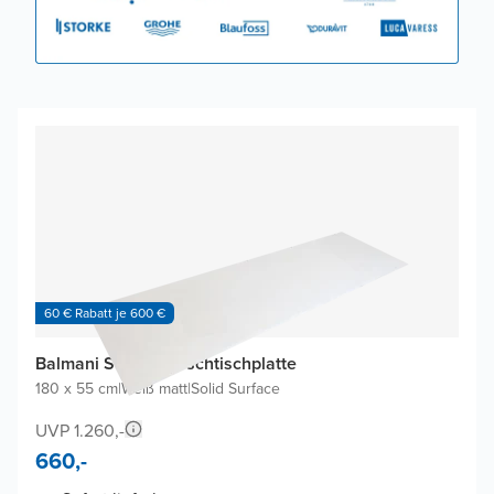
60 € Rabatt je 600 €
Balmani Stretto Waschtischplatte
180 x 55 cm
|
Weiß matt
|
Solid Surface
UVP 1.260,-
660,-