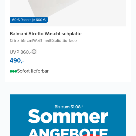
60 € Rabatt je 600 €
Balmani Stretto Waschtischplatte
135 x 55 cm
|
Weiß matt
|
Solid Surface
UVP 860,-
490,-
Sofort lieferbar