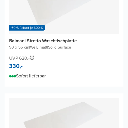
60 € Rabatt je 600 €
Balmani Stretto Waschtischplatte
90 x 55 cm
|
Weiß matt
|
Solid Surface
UVP 620,-
330,-
Sofort lieferbar