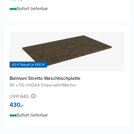
Sofort lieferbar
60 € Rabatt je 600 €
Balmani Stretto Waschtischplatte
90 x 55 cm
|
Dark Emperador
|
Marmor
UVP 840,-
430,-
Sofort lieferbar