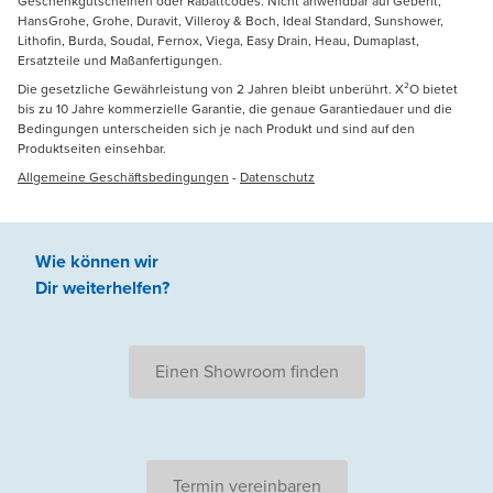
Geschenkgutscheinen oder Rabattcodes. Nicht anwendbar auf Geberit,
HansGrohe, Grohe, Duravit, Villeroy & Boch, Ideal Standard, Sunshower,
Lithofin, Burda, Soudal, Fernox, Viega, Easy Drain, Heau, Dumaplast,
Ersatzteile und Maßanfertigungen.
Die gesetzliche Gewährleistung von 2 Jahren bleibt unberührt. X²O bietet
bis zu 10 Jahre kommerzielle Garantie, die genaue Garantiedauer und die
Bedingungen unterscheiden sich je nach Produkt und sind auf den
Produktseiten einsehbar.
Allgemeine Geschäftsbedingungen
-
Datenschutz
Wie können wir
Dir weiterhelfen
?
Einen Showroom finden
Termin vereinbaren