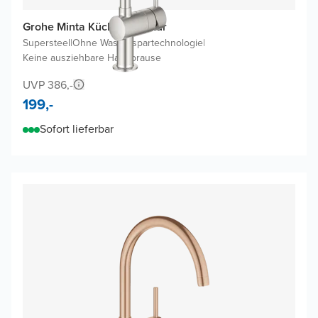
Grohe Minta Küchenarmatur
Supersteel
|
Ohne Wasserspartechnologie
|
Keine ausziehbare Handbrause
UVP 386,-
199,-
Sofort lieferbar