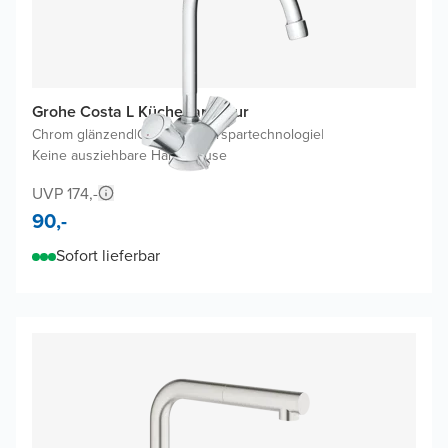
Grohe Costa L Küchenarmatur
Chrom glänzend
|
Ohne Wasserspartechnologie
|
Keine ausziehbare Handbrause
UVP 174,-
90,-
Sofort lieferbar