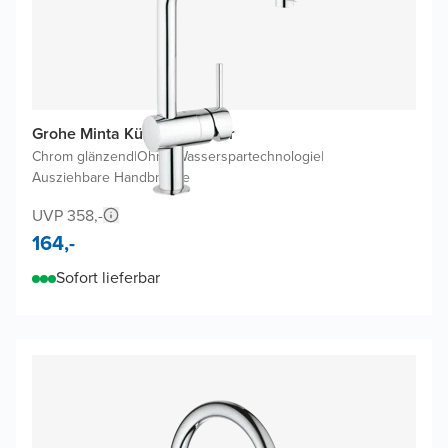
Grohe Minta Küchenarmatur
Chrom glänzend
|
Ohne Wasserspartechnologie
|
Ausziehbare Handbrause
UVP 358,-
164,-
Sofort lieferbar