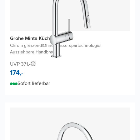
Grohe Minta Küchenarmatur
Chrom glänzend
|
Ohne Wasserspartechnologie
|
Ausziehbare Handbrause
UVP 371,-
174,-
Sofort lieferbar