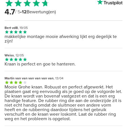
4.7
/ 5
•
12
Bewertung(en)
Bert vdB
, 19/05
makkelijke montage mooie afwerking lijkt erg degelijk te
zijn!
Weiss
, 12/05
Kraan is perfect en goe te hanteren.
Martin van van van van van van
, 13/04
Mooie Grohe kraan. Robuust en perfect afgewerkt. Het
plaatsen gaat erg eenvoudig als je goed op de volgorde let.
De kraan wordt van bovenaf vastgezet en dat is een erg
handige feature. De rubber ring die aan de onderzijde zit is
niet echt handig omdat de sluitmoer een andere vorm
heeft en de rubberring daardoor tijdens het gebruik
verschuift en de kraan weer loskomt. Laat de rubber ring
weg en het probleem is opgelost.