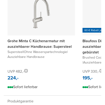
60 € Rabatt je 6
Grohe Minta C Küchenarmatur mit
Blaufoss Dist
ausziehbarer Handbrause: Supersteel
ausziehbarer
Supersteel
|
Ohne Wasserspartechnologie
|
gebürstet
Ausziehbare Handbrause
Brushed Coolm
|
Ausziehbare 
UVP 482,-
UVP 330,-
224,-
195,-
Sofort lieferbar
Sofort lief
Produktgarantie