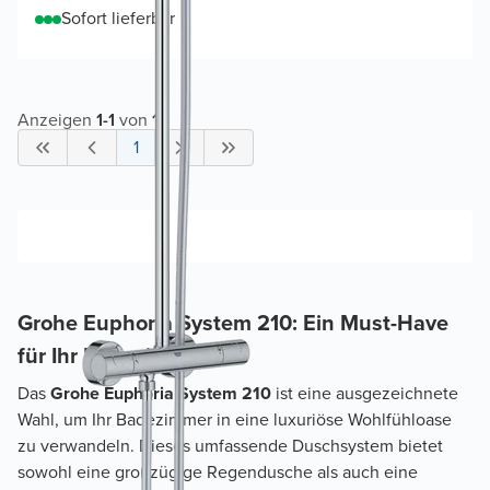
Sofort lieferbar
Anzeigen
1
-
1
von
1
1
Grohe Euphoria System 210: Ein Must-Have
für Ihr Badezimmer
Das
Grohe Euphoria System 210
ist eine ausgezeichnete
Wahl, um Ihr Badezimmer in eine luxuriöse Wohlfühloase
zu verwandeln. Dieses umfassende Duschsystem bietet
sowohl eine großzügige Regendusche als auch eine