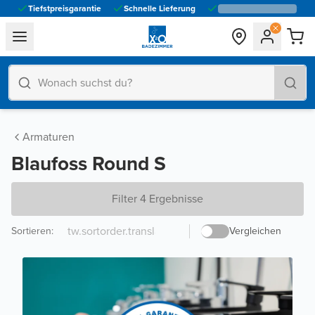
Tiefstpreisgarantie
Schnelle Lieferung
general.navigation.toggle_menu.label
Armaturen
Blaufoss Round S
Filter 4 Ergebnisse
Sortieren
:
Vergleichen