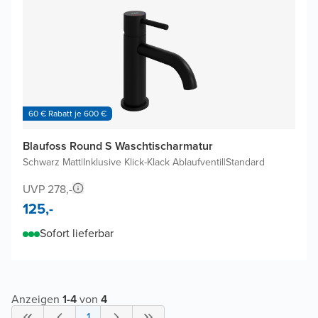
60 € Rabatt je 600 €
Blaufoss Round S Waschtischarmatur
Schwarz Matt
|
Inklusive Klick-Klack Ablaufventil
|
Standard
UVP 278,-
125,-
Sofort lieferbar
Anzeigen
1
-
4
von
4
1