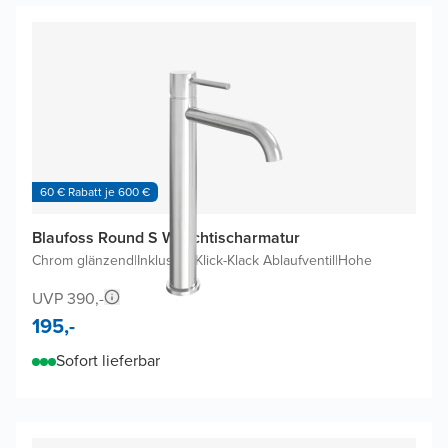
60 € Rabatt je 600 €
Blaufoss Round S Waschtischarmatur
Chrom glänzend
|
Inklusive Klick-Klack Ablaufventil
|
Hohe
UVP 390,-
195,-
Sofort lieferbar