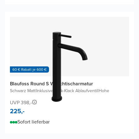
60 € Rabatt je 600 €
Blaufoss Round S Waschtischarmatur
Schwarz Matt
|
Inklusive Klick-Klack Ablaufventil
|
Hohe
UVP 398,-
225,-
Sofort lieferbar