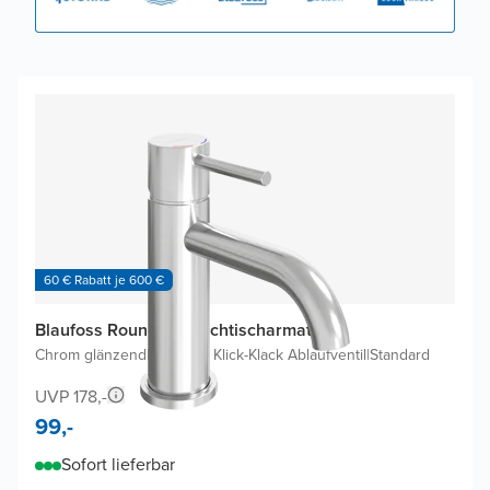
60 € Rabatt je 600 €
Blaufoss Round S Waschtischarmatur
Chrom glänzend
|
Inklusive Klick-Klack Ablaufventil
|
Standard
UVP 178,-
99,-
Sofort lieferbar