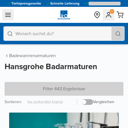
Tiefstpreisgarantie
Schnelle Lieferung
general.navigation.toggle_menu.label
Badewannenarmaturen
Hansgrohe Badarmaturen
Filter 443 Ergebnisse
Sortieren
:
Vergleichen