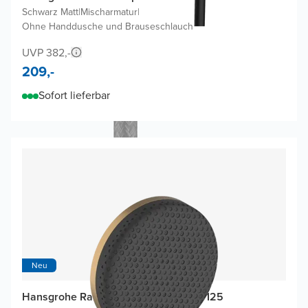
Schwarz Matt
|
Mischarmatur
|
Ohne Handdusche und Brauseschlauch
UVP 382,-
209,-
Sofort lieferbar
Neu
Hansgrohe Raindance Alive Select S 125