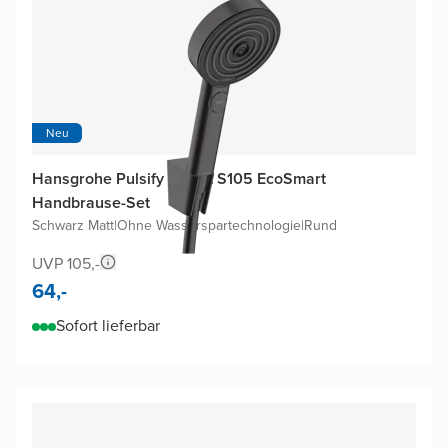
Neu
Hansgrohe Pulsify Select S105 EcoSmart
Handbrause-Set
Schwarz Matt
|
Ohne Wasserspartechnologie
|
Rund
UVP 105,-
64,-
Sofort lieferbar