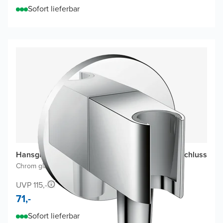
Sofort lieferbar
Hansgrohe FixFit Porter S Brauseschlauch-Anschluss
Chrom glänzend
|
1/2"
UVP 115,-
71,-
Sofort lieferbar