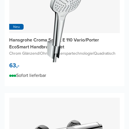
Neu
Hansgrohe Croma Select E 110 Vario/Porter
EcoSmart Handbrause-Set
Chrom Glänzend
|
Ohne Wasserspartechnologie
|
Quadratisch
63,-
Sofort lieferbar