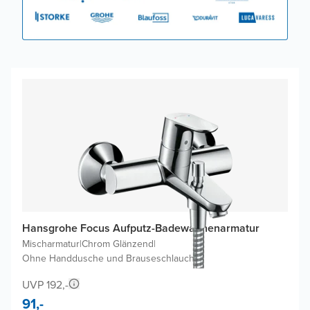
Hansgrohe Focus Aufputz-Badewannenarmatur
Mischarmatur
|
Chrom Glänzend
|
Ohne Handdusche und Brauseschlauch
UVP 192,-
91,-