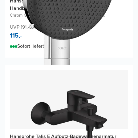
Hansgrohe Raindance Alive Select S 125
Handbrause-Set
Chrom Glänzend
|
Mit Wasserspartechnologie
|
Rund
UVP 191,-
115,-
Sofort lieferbar
Hansgrohe Talis E Aufputz-Badewannenarmatur