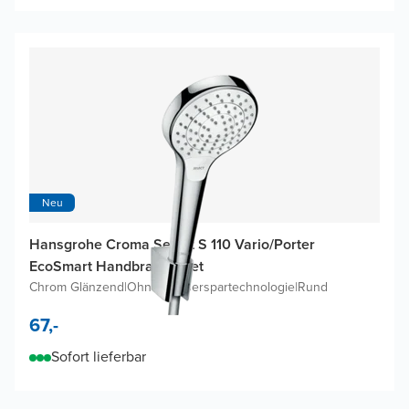
Neu
Hansgrohe Croma Select S 110 Vario/Porter
EcoSmart Handbrause-Set
Chrom Glänzend
|
Ohne Wasserspartechnologie
|
Rund
67,-
Sofort lieferbar