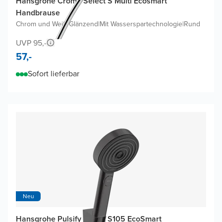
Hansgrohe Croma Select S Multi Ecosmart
Handbrause
Chrom und Weiß Glänzend
|
Mit Wasserspartechnologie
|
Rund
UVP 95,-
57,-
Sofort lieferbar
Neu
Hansgrohe Pulsify Select S105 EcoSmart