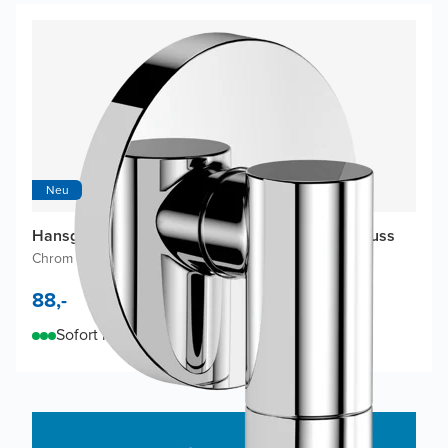
Neu
Hansgrohe FixFit Fine S Brauseschlauchanschluss
Chrom glänzend
|
1/2"
88,-
Sofort lieferbar