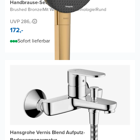
Handbrause-Set
Brushed Bronze
|
Mit Wasserspartechnologie
|
Rund
UVP 286,-
172,-
Sofort lieferbar
Hansgrohe Vernis Blend Aufputz-
Badewannenarmatur