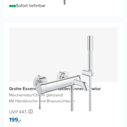
Sofort lieferbar
Grohe Essence Aufputz-Badewannenarmatur
Mischarmatur
|
Chrom glänzend
|
Mit Handdusche und Brauseschlauch
UVP 447,-
199,-