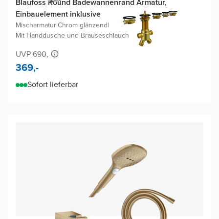
Blaufoss Round Badewannenrand Armatur,
Einbauelement inklusive
Mischarmatur
|
Chrom glänzend
|
Mit Handdusche und Brauseschlauch
UVP 690,-
369,-
Sofort lieferbar