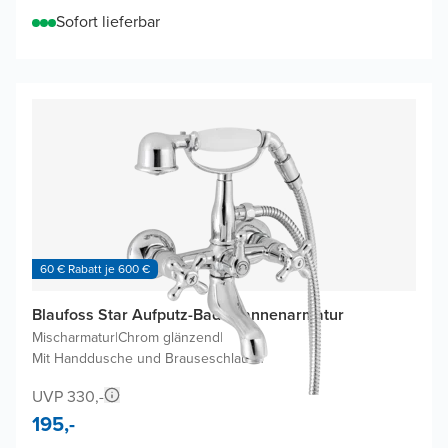
Sofort lieferbar
60 € Rabatt je 600 €
Blaufoss Star Aufputz-Badewannenarmatur
Mischarmatur
|
Chrom glänzend
|
Mit Handdusche und Brauseschlauch
UVP 330,-
195,-