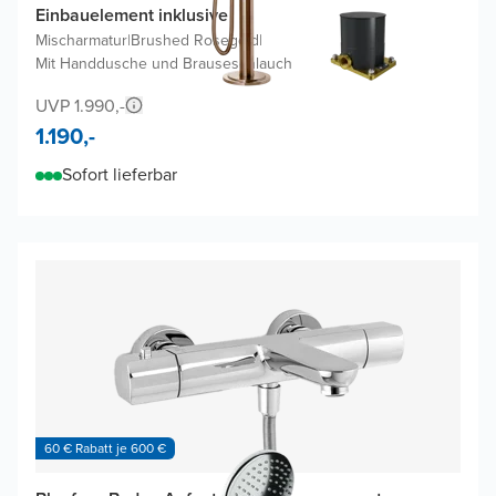
Einbauelement inklusive
Mischarmatur
|
Brushed Rosegold
|
Mit Handdusche und Brauseschlauch
UVP 1.990,-
1.190,-
Sofort lieferbar
60 € Rabatt je 600 €