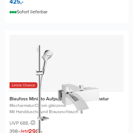
425,-
Sofort lieferbar
Letzte Chance
Blaufoss Miniato Aufputz-Badewannenarmatur
Mischarmatur
|
Chrom glänzend
|
Mit Handdusche und Brauseschlauch
UVP 688,-
298,-
358,-
Jetzt