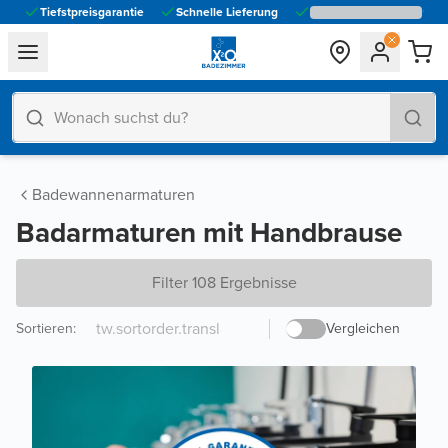
Tiefstpreisgarantie
Schnelle Lieferung
general.navigation.toggle_menu.label
Badewannenarmaturen
Badarmaturen mit Handbrause
Filter 108 Ergebnisse
Sortieren
:
Vergleichen