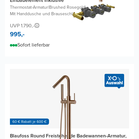
Einbauelement inklusive
Thermostat-Armatur
|
Brushed Rosegold
|
Mit Handdusche und Brauseschlauch
UVP 1.790,-
995,-
Sofort lieferbar
60 € Rabatt je 600 €
Blaufoss Round Freistehende Badewannen-Armatur,