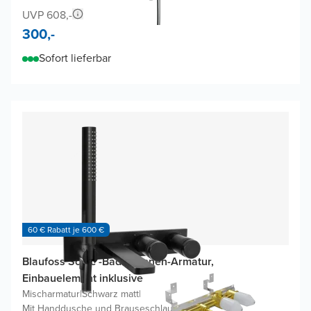
UVP 608,-
300,-
Sofort lieferbar
60 € Rabatt je 600 €
Blaufoss Sonic -Badewannen-Armatur,
Einbauelement inklusive
Mischarmatur
|
Schwarz matt
|
Mit Handdusche und Brauseschlauch