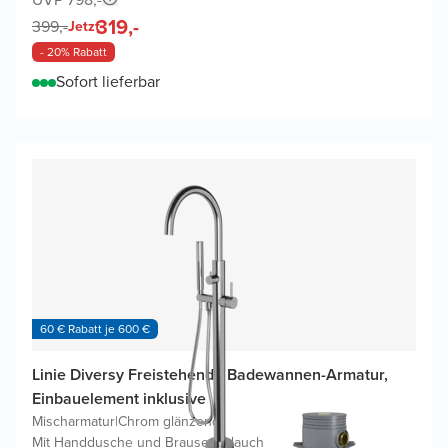
319,-
399,-
Jetzt
- 20% Rabatt
Sofort lieferbar
60 € Rabatt je 600 €
Linie Diversy Freistehende Badewannen-Armatur,
Einbauelement inklusive
Mischarmatur
|
Chrom glänzend
|
Mit Handdusche und Brauseschlauch