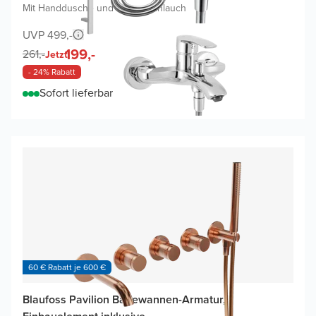
Mit Handdusche und Brauseschlauch
UVP 499,-
199,-
261,-
Jetzt
- 24% Rabatt
Sofort lieferbar
60 € Rabatt je 600 €
Blaufoss Pavilion Badewannen-Armatur,