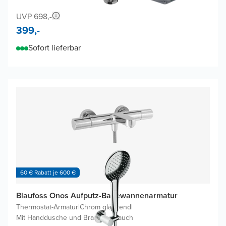
UVP 698,-
399,-
Sofort lieferbar
60 € Rabatt je 600 €
Blaufoss Onos Aufputz-Badewannenarmatur
Thermostat-Armatur
|
Chrom glänzend
|
Mit Handdusche und Brauseschlauch