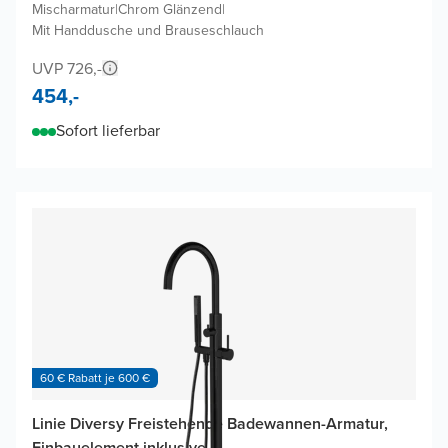
Mischarmatur
|
Chrom Glänzend
|
Mit Handdusche und Brauseschlauch
UVP 726,-
454,-
Sofort lieferbar
60 € Rabatt je 600 €
Linie Diversy Freistehende Badewannen-Armatur,
Einbauelement inklusive