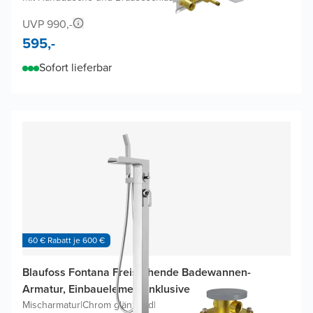
UVP 990,-
595,-
Sofort lieferbar
60 € Rabatt je 600 €
Blaufoss Fontana Freistehende Badewannen-
Armatur, Einbauelement inklusive
Mischarmatur
|
Chrom glänzend
|