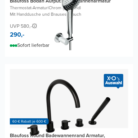
Blaufoss Bodan Aufputz-Badewannenarmatur
Thermostat-Armatur
|
Chrom glänzend
|
Mit Handdusche und Brauseschlauch
UVP 580,-
290,-
Sofort lieferbar
60 € Rabatt je 600 €
Blaufoss Round Badewannenrand Armatur,