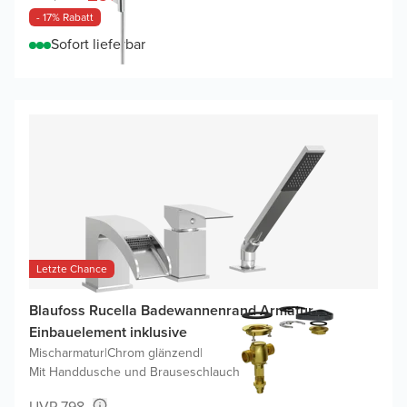
- 17% Rabatt
Sofort lieferbar
Letzte Chance
Blaufoss Rucella Badewannenrand Armatur,
Einbauelement inklusive
Mischarmatur
|
Chrom glänzend
|
Mit Handdusche und Brauseschlauch
UVP 798,-