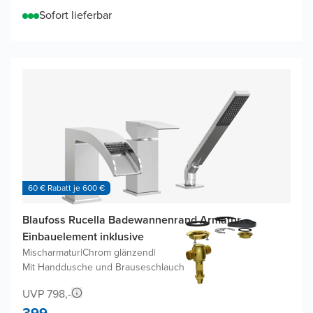
Sofort lieferbar
60 € Rabatt je 600 €
Blaufoss Rucella Badewannenrand Armatur,
Einbauelement inklusive
Mischarmatur
|
Chrom glänzend
|
Mit Handdusche und Brauseschlauch
UVP 798,-
399,-