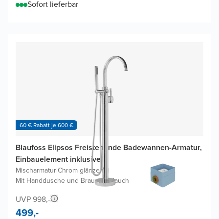
Sofort lieferbar
60 € Rabatt je 600 €
Blaufoss Elipsos Freistehende Badewannen-Armatur,
Einbauelement inklusive
Mischarmatur
|
Chrom glänzend
|
Mit Handdusche und Brauseschlauch
UVP 998,-
499,-