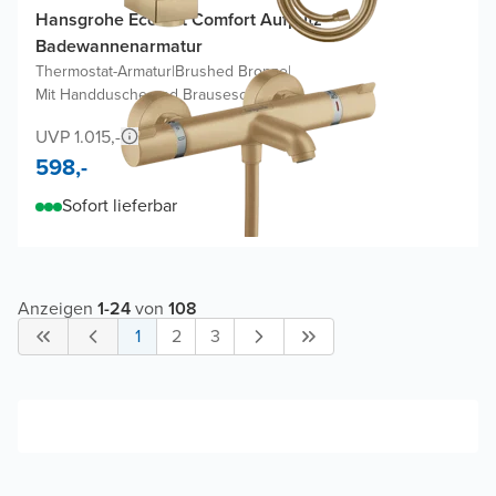
Hansgrohe Ecostat Comfort Aufputz-
Badewannenarmatur
Thermostat-Armatur
|
Brushed Bronze
|
Mit Handdusche und Brauseschlauch
UVP 1.015,-
598,-
Sofort lieferbar
Anzeigen
1
-
24
von
108
1
2
3