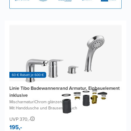
60 € Rabatt je 600 €
Linie Tibo Badewannenrand Armatur, Einbauelement
inklusive
Mischarmatur
|
Chrom glänzend
|
Mit Handdusche und Brauseschlauch
UVP 370,-
195,-