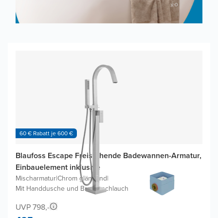
60 € Rabatt je 600 €
Blaufoss Escape Freistehende Badewannen-Armatur,
Einbauelement inklusive
Mischarmatur
|
Chrom glänzend
|
Mit Handdusche und Brauseschlauch
UVP 798,-