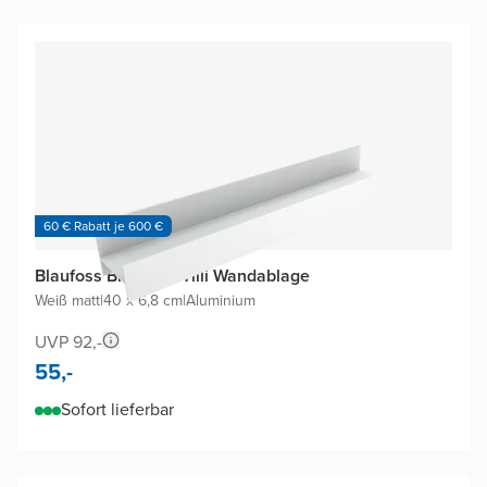
60 € Rabatt je 600 €
Blaufoss Blackline Tilli Wandablage
Weiß matt
|
40 x 6,8 cm
|
Aluminium
UVP 92,-
55,-
Sofort lieferbar