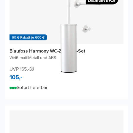
60 € Rabatt je 600 €
Blaufoss Harmony WC-Zubehör-Set
Weiß matt
|
Metall und ABS
UVP 165,-
105,-
Sofort lieferbar