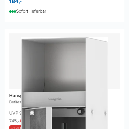
184,-
Sofort lieferbar
Hansgrohe XtraStoris Einbau-Nische
Befliesbar
|
59,5 x 14,5 cm
UVP 968,-
633,-
745,-
Jetzt
- 15% Rabatt