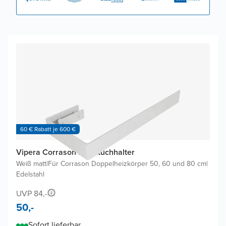
60 € Rabatt je 600 €
Vipera Corrason Handtuchhalter
Weiß matt
|
Für Corrason Doppelheizkörper 50, 60 und 80 cm
|
Edelstahl
UVP 84,-
50,-
Sofort lieferbar