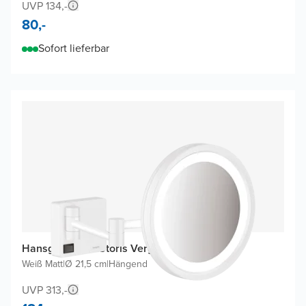
UVP 134,-
80,-
Sofort lieferbar
Hansgrohe AddStoris Vergrößerungsspiegel
Weiß Matt
|
Ø 21,5 cm
|
Hängend
UVP 313,-