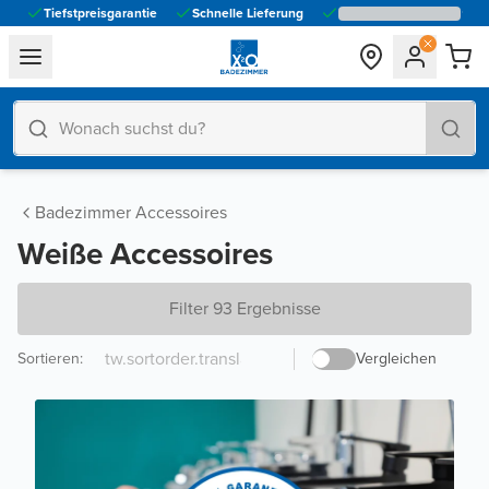
Tiefstpreisgarantie
Schnelle Lieferung
general.navigation.toggle_menu.label
Badezimmer Accessoires
Weiße Accessoires
Filter 93 Ergebnisse
Sortieren
:
Vergleichen