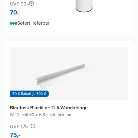
UVP 99,-
70,-
Sofort lieferbar
60 € Rabatt je 600 €
Blaufoss Blackline Tilli Wandablage
Weiß matt
|
60 x 6,8 cm
|
Aluminium
UVP 125,-
75,-