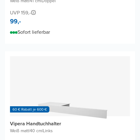
Weiß matt
|
41 cm
|
Doppel
UVP 159,-
99,-
Sofort lieferbar
60 € Rabatt je 600 €
Vipera Handtuchhalter
Weiß matt
|
40 cm
|
Links