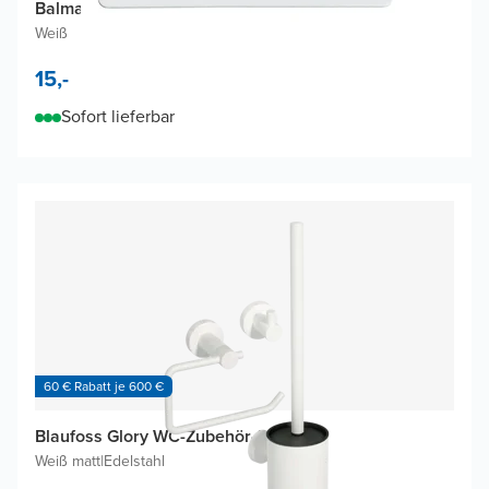
Balmani Vibe Abdeckgitter für Ablauf
Weiß
15,-
Sofort lieferbar
60 € Rabatt je 600 €
Blaufoss Glory WC-Zubehör-Set
Weiß matt
|
Edelstahl