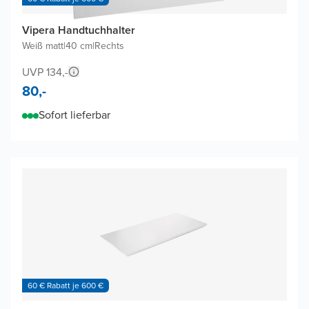
Vipera Handtuchhalter
Weiß matt
|
40 cm
|
Rechts
UVP 134,-
80,-
Sofort lieferbar
60 € Rabatt je 600 €