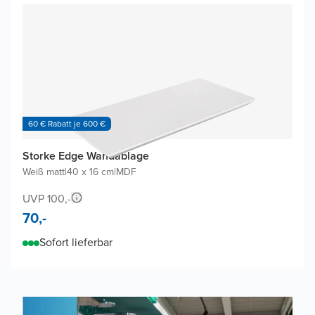
60 € Rabatt je 600 €
Storke Edge Wandablage
Weiß matt
|
40 x 16 cm
|
MDF
UVP 100,-
70,-
Sofort lieferbar