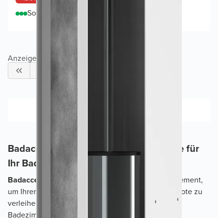
Sofort lieferbar
Anzeigen
1
-
24
von
93
1
2
3
Badaccessoires Weiss: Stilvolle Akzente für
Ihr Badezimmer
Badaccessoires weiss
sind ein unverzichtbares Element,
um Ihrem Badezimmer eine frische und elegante Note zu
verleihen. Die Verwendung von weißen
Badezimmeraccessoires hat zahlreiche Vorteile,