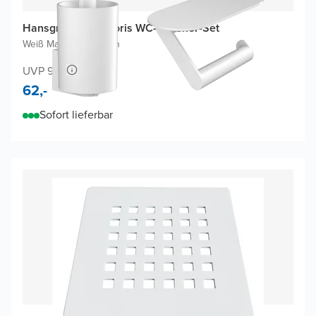
Hansgrohe WallStoris WC-Zubehör-Set
Weiß Matt
|
Mix & Match
UVP 93,-
62,-
Sofort lieferbar