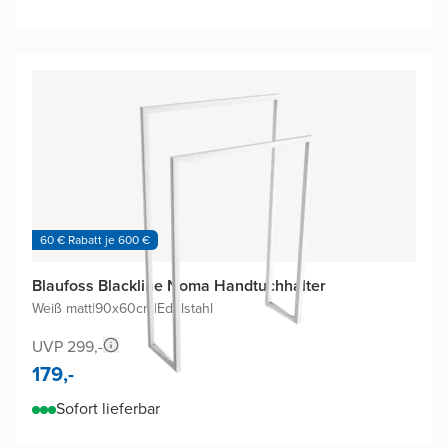
60 € Rabatt je 600 €
Blaufoss Blackline Noma Handtuchhalter
Weiß matt
|
90x60cm
|
Edelstahl
UVP 299,-
179,-
Sofort lieferbar