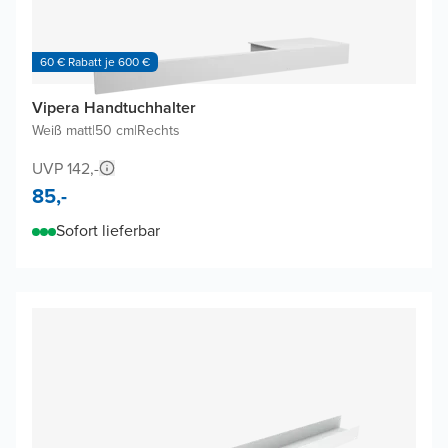
60 € Rabatt je 600 €
Vipera Handtuchhalter
Weiß matt
|
50 cm
|
Rechts
UVP 142,-
85,-
Sofort lieferbar