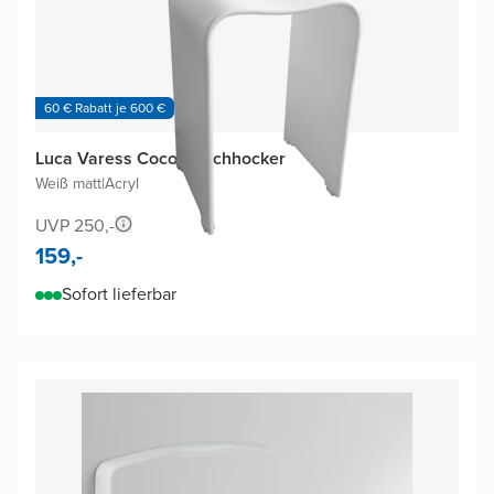
60 € Rabatt je 600 €
Luca Varess Coco Duschhocker
Weiß matt
|
Acryl
UVP 250,-
159,-
Sofort lieferbar