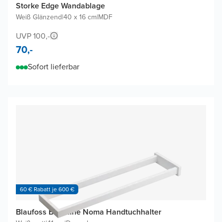
Storke Edge Wandablage
Weiß Glänzend
|
40 x 16 cm
|
MDF
UVP 100,-
70,-
Sofort lieferbar
60 € Rabatt je 600 €
Blaufoss Blackline Noma Handtuchhalter