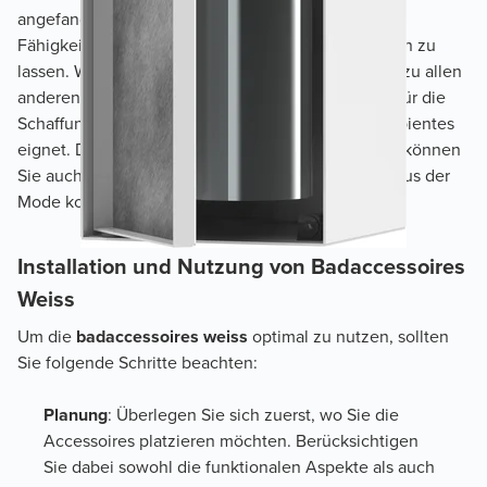
angefangen bei ihrer Vielseitigkeit bis hin zu ihrer
Fähigkeit, einen Raum heller und größer erscheinen zu
lassen. Weiß wirkt neutral und harmoniert mit nahezu allen
anderen Farben und Stilen, wodurch es sich ideal für die
Schaffung eines modernen und beruhigenden Ambientes
eignet. Durch die Wahl von
badaccessoires weiss
können
Sie auch eine zeitlose Ästhetik erreichen, die nie aus der
Mode kommt.
Installation und Nutzung von Badaccessoires
Weiss
Um die
badaccessoires weiss
optimal zu nutzen, sollten
Sie folgende Schritte beachten:
Planung
: Überlegen Sie sich zuerst, wo Sie die
Accessoires platzieren möchten. Berücksichtigen
Sie dabei sowohl die funktionalen Aspekte als auch