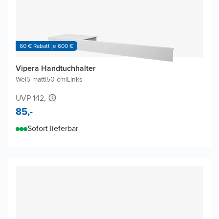
60 € Rabatt je 600 €
Vipera Handtuchhalter
Weiß matt
|
50 cm
|
Links
UVP 142,-
85,-
Sofort lieferbar