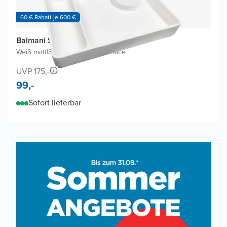
60 € Rabatt je 600 €
Balmani Spazio Kosmetikschale
Weiß matt
|
32 x 22 cm
|
Solid Surface
UVP 175,-
99,-
Sofort lieferbar