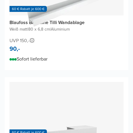
60 € Rabatt je 600 €
Blaufoss Blackline Tilli Wandablage
Weiß matt
|
80 x 6,8 cm
|
Aluminium
UVP 150,-
90,-
Sofort lieferbar
60 € Rabatt je 600 €