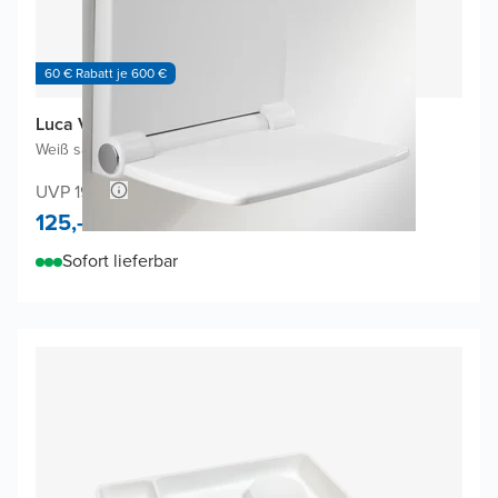
60 € Rabatt je 600 €
Luca Varess Duschhocker
Weiß satiniert
|
Kunststoff
UVP 192,-
125,-
Sofort lieferbar