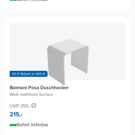
60 € Rabatt je 600 €
Balmani Posa Duschhocker
Weiß matt
|
Solid Surface
UVP 350,-
215,-
Sofort lieferbar