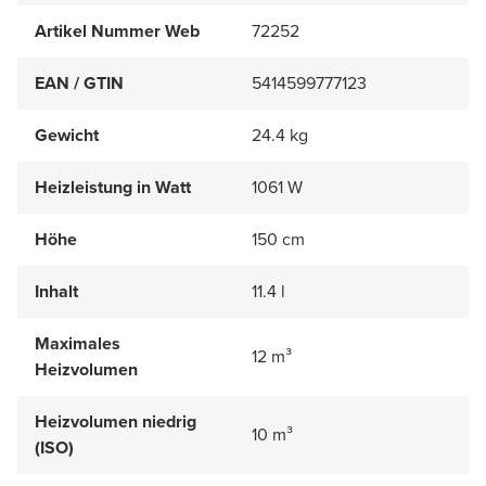
Artikel Nummer Web
72252
EAN / GTIN
5414599777123
Gewicht
24.4 kg
Heizleistung in Watt
1061 W
Höhe
150 cm
Inhalt
11.4 l
Maximales
12 m³
Heizvolumen
Heizvolumen niedrig
10 m³
(ISO)