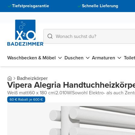
Tiefstpreisgarantie
Schnelle Lieferung
Waschbecken & Möbel
Duschen
Armaturen
Toile
Badheizkörper
Vipera Alegria Handtuchheizkörp
Weiß matt
|
60 x 180 cm
|
2.010W
|
Sowohl Elektro- als auch Zen
60 € Rabatt je 600 €