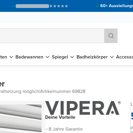
60+ Ausstellungs
tten
Badewannen
Spiegel
Badheizkörper
Accesso
er
tralheizung möglich
|
Artikelnummer 69828
U
Deine Vorteile
P
8 Jahre Garantie
D