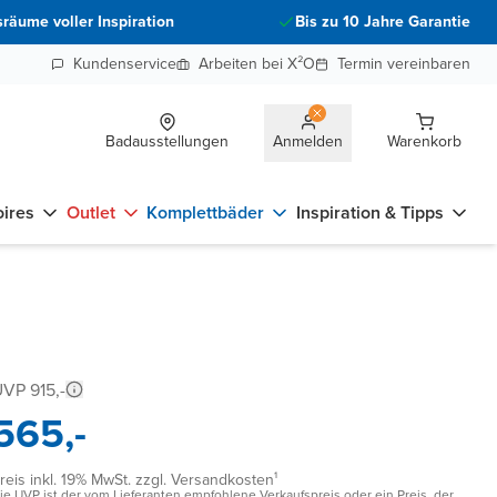
räume voller Inspiration
Bis zu 10 Jahre Garantie
Kundenservice
Arbeiten bei X²O
Termin vereinbaren
Badausstellungen
Anmelden
Warenkorb
ires
Outlet
Komplettbäder
Inspiration & Tipps
VP 915,-
565,-
reis inkl. 19% MwSt. zzgl. Versandkosten¹
ie UVP ist der vom Lieferanten empfohlene Verkaufspreis oder ein Preis, der