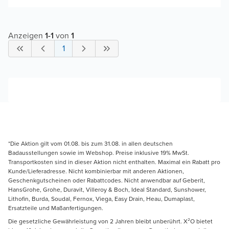
Anzeigen
1
-
1
von
1
1
*Die Aktion gilt vom 01.08. bis zum 31.08. in allen deutschen
Badausstellungen sowie im Webshop. Preise inklusive 19% MwSt.
Transportkosten sind in dieser Aktion nicht enthalten. Maximal ein Rabatt pro
Kunde/Lieferadresse. Nicht kombinierbar mit anderen Aktionen,
Geschenkgutscheinen oder Rabattcodes. Nicht anwendbar auf Geberit,
HansGrohe, Grohe, Duravit, Villeroy & Boch, Ideal Standard, Sunshower,
Lithofin, Burda, Soudal, Fernox, Viega, Easy Drain, Heau, Dumaplast,
Ersatzteile und Maßanfertigungen.
Die gesetzliche Gewährleistung von 2 Jahren bleibt unberührt. X²O bietet