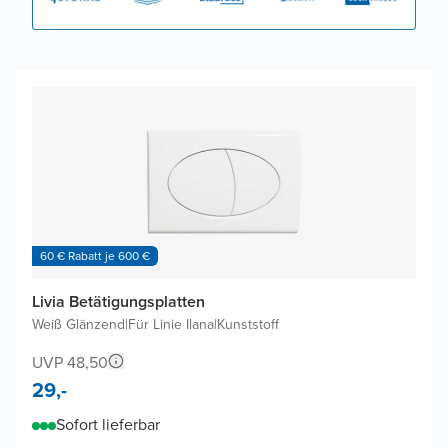
60 € Rabatt je 600 €
Livia Betätigungsplatten
Weiß Glänzend
|
Für Linie Ilana
|
Kunststoff
UVP 48,50
29,-
Sofort lieferbar