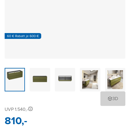
60 € Rabatt je 600 €
3D
UVP 1.540,-
810,-