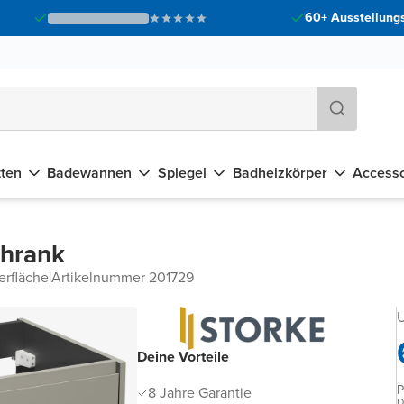
60+ Ausstellungs
tten
Badewannen
Spiegel
Badheizkörper
Accesso
chrank
erfläche
|
Artikelnummer 201729
U
Deine Vorteile
P
8 Jahre Garantie
D