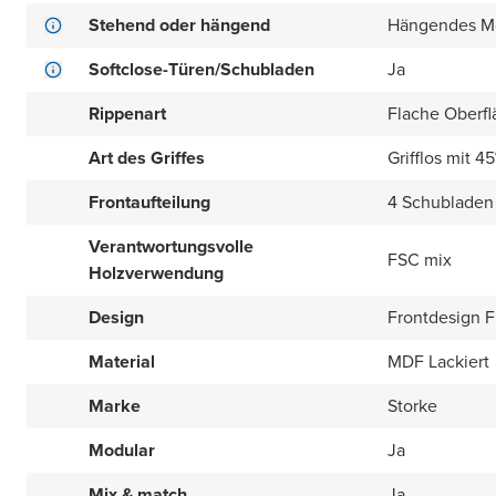
Stehend oder hängend
Hängendes M
Softclose-Türen/Schubladen
Ja
Rippenart
Flache Oberfl
Art des Griffes
Grifflos mit 4
Frontaufteilung
4 Schubladen 
Verantwortungsvolle
FSC mix
Holzverwendung
Design
Frontdesign Fl
Material
MDF Lackiert
Marke
Storke
Modular
Ja
Mix & match
Ja