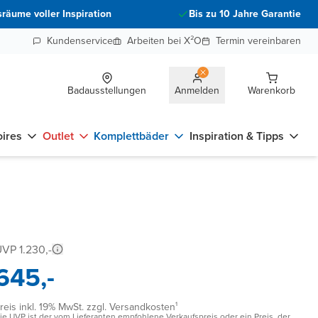
räume voller Inspiration
Bis zu 10 Jahre Garantie
Kundenservice
Arbeiten bei X²O
Termin vereinbaren
Badausstellungen
Anmelden
Warenkorb
ires
Outlet
Komplettbäder
Inspiration & Tipps
VP 1.230,-
645,-
reis inkl. 19% MwSt. zzgl. Versandkosten¹
ie UVP ist der vom Lieferanten empfohlene Verkaufspreis oder ein Preis, der