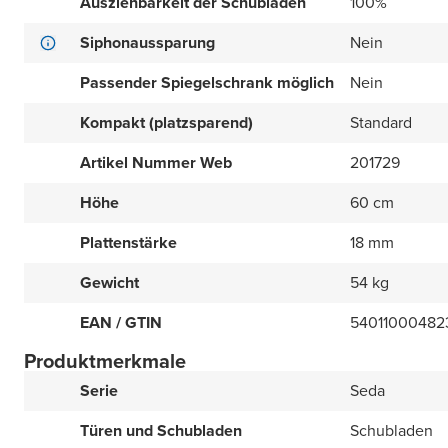
Ausziehbarkeit der Schubladen
100%
Siphonaussparung
Nein
Passender Spiegelschrank möglich
Nein
Kompakt (platzsparend)
Standard
Artikel Nummer Web
201729
Höhe
60 cm
Plattenstärke
18 mm
Gewicht
54 kg
EAN / GTIN
54011000482
Produktmerkmale
Serie
Seda
Türen und Schubladen
Schubladen