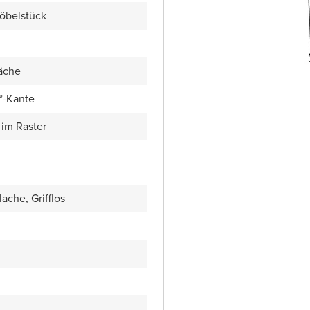
öbelstück
äche
5°-Kante
im Raster
ache, Grifflos