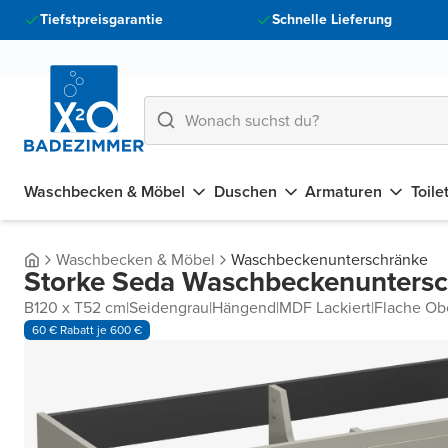
Tiefstpreisgarantie
Schnelle Lieferung
Waschbecken & Möbel
Duschen
Armaturen
Toile
Waschbecken & Möbel
Waschbeckenunterschränke
Storke Seda Waschbeckenunters
B120 x T52 cm
|
Seidengrau
|
Hängend
|
MDF Lackiert
|
Flache Ob
60 € Rabatt je 600 €