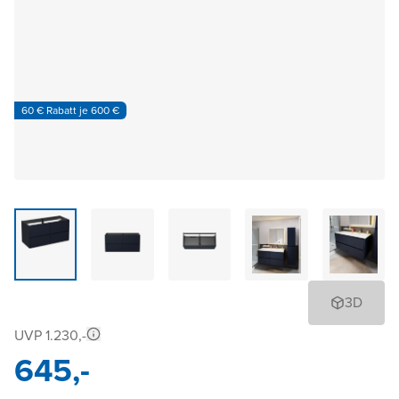
60 € Rabatt je 600 €
3D
UVP 1.230,-
645,-