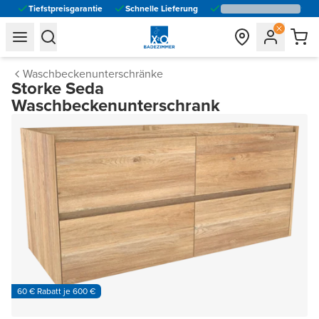
Tiefstpreisgarantie
Schnelle Lieferung
general.navigation.toggle_menu.label
general.navigation.toggle_menu.label
Waschbeckenunterschränke
Storke Seda
Waschbeckenunterschrank
60 € Rabatt je 600 €