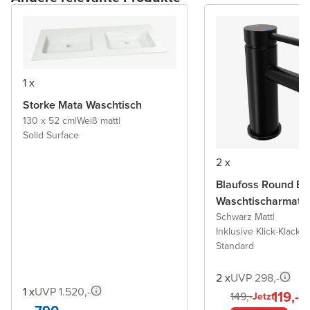
1 x
Storke Mata Waschtisch
130 x 52 cm
|
Weiß matt
|
Solid Surface
2 x
Blaufoss Round Ec
Waschtischarmatu
Schwarz Matt
|
Inklusive Klick-Klack A
Standard
2 x
UVP 298,-
1 x
UVP 1.520,-
119,-
149,-
Jetzt