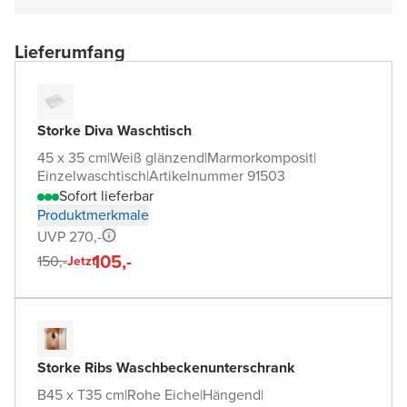
Lieferumfang
Storke Diva Waschtisch
45 x 35 cm
|
Weiß glänzend
|
Marmorkomposit
|
Einzelwaschtisch
|
Artikelnummer 91503
Sofort lieferbar
Produktmerkmale
UVP 270,-
105,-
150,-
Jetzt
Storke Ribs Waschbeckenunterschrank
B45 x T35 cm
|
Rohe Eiche
|
Hängend
|