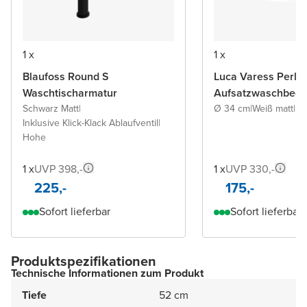
1 x
1 x
Blaufoss Round S
Luca Varess Perla
Waschtischarmatur
Aufsatzwaschbeck
Schwarz Matt
|
Ø 34 cm
|
Weiß matt
|
Po
Inklusive Klick-Klack Ablaufventil
|
Hohe
1 x
UVP 398,-
1 x
UVP 330,-
225,-
175,-
Sofort lieferbar
Sofort lieferbar
Produktspezifikationen
Technische Informationen zum Produkt
Tiefe
52 cm