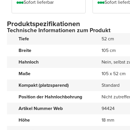
Sofort lieferbar
Sofort liefer
Produktspezifikationen
Technische Informationen zum Produkt
Tiefe
52 cm
Breite
105 cm
Hahnloch
Nein, selbst 
Maße
105 x 52 cm
Kompakt (platzsparend)
Standard
Position der Hahnlochbohrung
Nicht zutreff
Artikel Nummer Web
94424
Höhe
18 mm