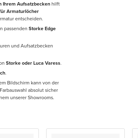
n Ihrem Aufsatzbecken
hilft
für Armaturlöcher
Armatur entscheiden.
den passenden
Storke Edge
aturen und Aufsatzbecken
von
Storke oder Luca Varess
.
ich
.
rem Bildschirm kann von der
 Farbauswahl absolut sicher
einem unserer Showrooms.