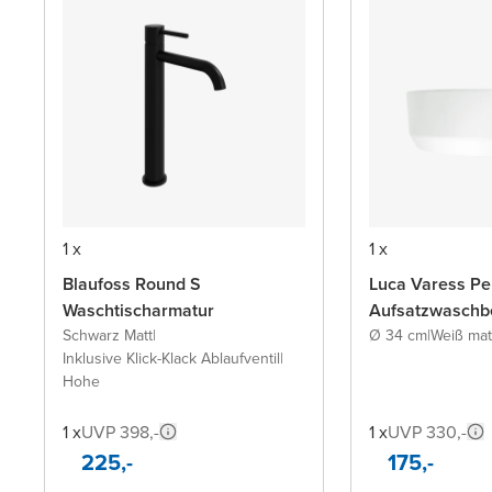
1 x
1 x
Blaufoss Round S
Luca Varess Pe
Waschtischarmatur
Aufsatzwaschb
Schwarz Matt
|
Ø 34 cm
|
Weiß mat
Inklusive Klick-Klack Ablaufventil
|
Hohe
1 x
UVP 398,-
1 x
UVP 330,-
225,-
175,-