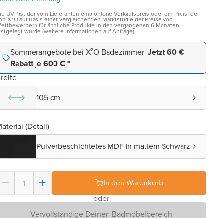
ie UVP ist der vom Lieferanten empfohlene Verkaufspreis oder ein Preis, der
on X²O auf Basis einer vergleichenden Marktstudie der Preise von
ettbewerbern für ähnliche Produkte in den vergangenen 6 Monaten
estgelegt wurde (weitere Informationen auf Anfrage)
Sommerangebote bei X²O Badezimmer!
Jetzt 60 €
Rabatt je 600 € *
reite
105 cm
aterial (Detail)
Pulverbeschichtetes MDF in mattem Schwarz
In den Warenkorb
oder
Vervollständige Deinen Badmöbelbereich