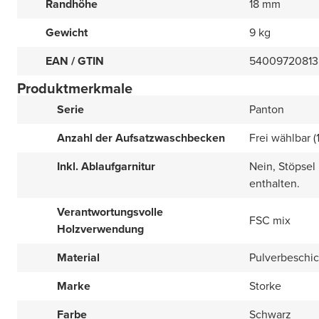
Randhöhe
18 mm
Gewicht
9 kg
EAN / GTIN
54009720813
Produktmerkmale
Serie
Panton
Anzahl der Aufsatzwaschbecken
Frei wählbar (
Inkl. Ablaufgarnitur
Nein, Stöpsel
enthalten.
Verantwortungsvolle
FSC mix
Holzverwendung
Material
Pulverbeschi
Marke
Storke
Farbe
Schwarz