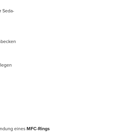
r Seda-
chbecken
flegen
wendung eines
MFC-Rings