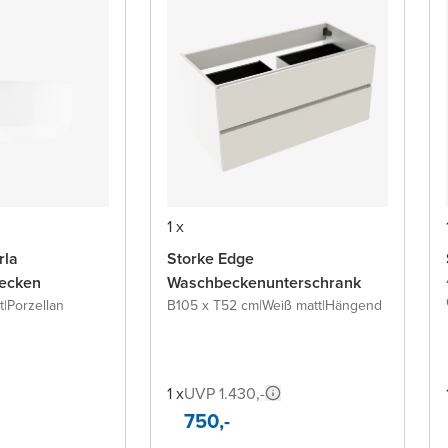
1 x
rla
Storke Edge
ecken
Waschbeckenunterschrank
t
|
Porzellan
B105 x T52 cm
|
Weiß matt
|
Hängend
1 x
UVP 1.430,-
750,-