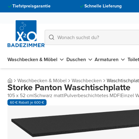
Tiefstpreisgarantie
Schnelle Lieferung
Waschbecken & Möbel
Duschen
Armaturen
Toile
Waschbecken & Möbel
Waschbecken
Waschtischpla
Storke Panton Waschtischplatte
105 x 52 cm
|
Schwarz matt
|
Pulverbeschichtetes MDF
|
Einzel W
60 € Rabatt je 600 €