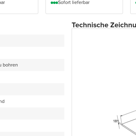
bar
Sofort lieferbar
Technische Zeichn
zu bohren
end