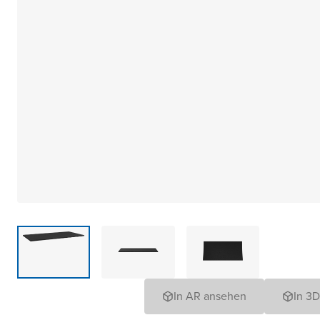
In AR ansehen
In 3