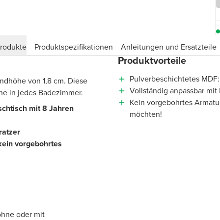
produkte
Produktspezifikationen
Anleitungen und Ersatzteile
Produktvorteile
?
Pulverbeschichtetes MDF: 
Randhöhe von 1,8 cm. Diese
Vollständig anpassbar mi
äche in jedes Badezimmer.
Kein vorgebohrtes Armatur
schtisch mit 8 Jahren
möchten!
ratzer
 kein vorgebohrtes
ohne oder mit