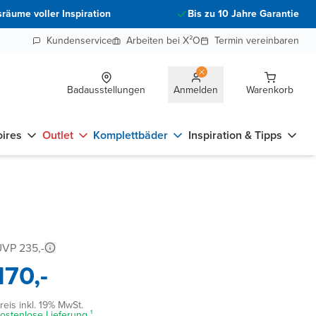
räume voller Inspiration
Bis zu 10 Jahre Garantie
Kundenservice
Arbeiten bei X²O
Termin vereinbaren
Badausstellungen
Anmelden
Warenkorb
ires
Outlet
Komplettbäder
Inspiration & Tipps
VP 235,-
170,-
reis inkl. 19% MwSt.
ostenlose Lieferung ¹