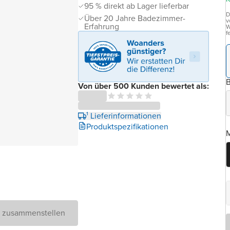
95 % direkt ab Lager lieferbar
D
Über 20 Jahre Badezimmer-
v
Erfahrung
W
f
B
Von über 500 Kunden bewertet als:
¹ Lieferinformationen
Produktspezifikationen
M
D zusammenstellen