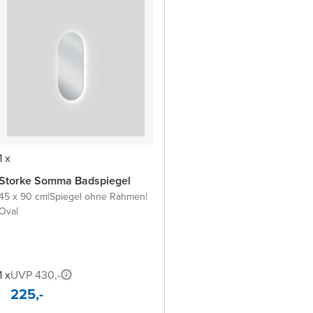
1 x
Storke Somma Badspiegel
45 x 90 cm
|
Spiegel ohne Rahmen
|
Oval
1 x
UVP 430,-
225,-