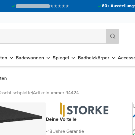
60+ Ausstellungs
tten
Badewannen
Spiegel
Badheizkörper
Accesso
tten
aschtischplatte
|
Artikelnummer 94424
U
Deine Vorteile
P
8 Jahre Garantie
K