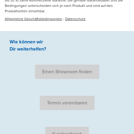
bis zu 10 Jahre kommerzielle Garantie, die genaue Garantiedauer und die
Bedingungen unterscheiden sich je nach Produkt und sind auf den
Produktseiten einsehbar.
Allgemeine Geschäftsbedingungen
-
Datenschutz
Wie können wir
Dir weiterhelfen
?
Einen Showroom finden
Termin vereinbaren
Kundendienst