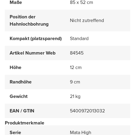
Maße
85 x 52 cm
Position der
Nicht zutreffend
Hahnlochbohrung
Kompakt (platzsparend)
Standard
Artikel Nummer Web
84545
Höhe
12 cm
Randhöhe
9 cm
Gewicht
21 kg
EAN / GTIN
5400972013032
Produktmerkmale
Serie
Mata High