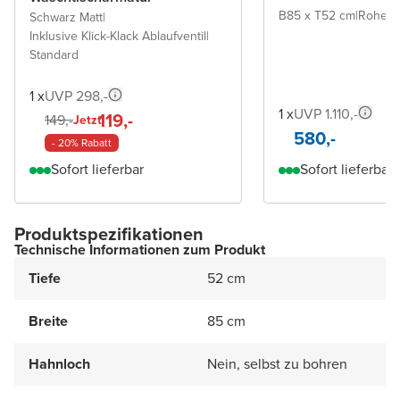
B85 x T52 cm
|
Rohe E
Schwarz Matt
|
Inklusive Klick-Klack Ablaufventil
|
Standard
1 x
UVP 298,-
1 x
UVP 1.110,-
119,-
149,-
Jetzt
580,-
- 20% Rabatt
Sofort lieferbar
Sofort lieferbar
Produktspezifikationen
Technische Informationen zum Produkt
Tiefe
52 cm
Breite
85 cm
Hahnloch
Nein, selbst zu bohren