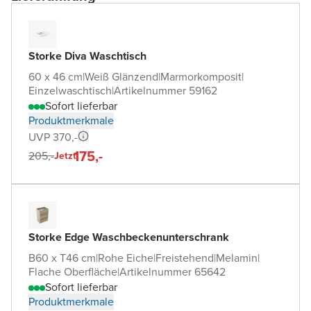
Storke Diva Waschtisch
60 x 46 cm
|
Weiß Glänzend
|
Marmorkomposit
|
Einzelwaschtisch
|
Artikelnummer 59162
Sofort lieferbar
Produktmerkmale
UVP 370,-
175,-
205,-
Jetzt
Storke Edge Waschbeckenunterschrank
B60 x T46 cm
|
Rohe Eiche
|
Freistehend
|
Melamin
|
Flache Oberfläche
|
Artikelnummer 65642
Sofort lieferbar
Produktmerkmale