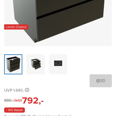
Letzte Chance
3D
UVP 1.640,-
792,-
880,-
Jetzt
- 10% Rabatt