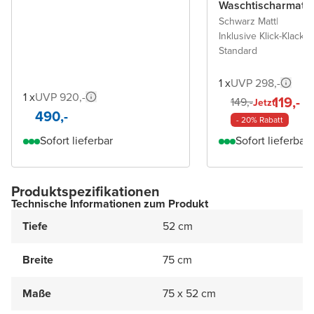
Waschtischarmatu
Schwarz Matt
|
Inklusive Klick-Klack A
Standard
1 x
UVP 298,-
1 x
UVP 920,-
119,-
149,-
Jetzt
490,-
- 20% Rabatt
Sofort lieferbar
Sofort lieferbar
Produktspezifikationen
Technische Informationen zum Produkt
Tiefe
52 cm
Breite
75 cm
Maße
75 x 52 cm