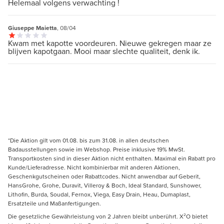
Helemaal volgens verwachting !
Giuseppe Maietta
, 08/04
Kwam met kapotte voordeuren. Nieuwe gekregen maar ze
blijven kapotgaan. Mooi maar slechte qualiteit, denk ik.
*Die Aktion gilt vom 01.08. bis zum 31.08. in allen deutschen
Badausstellungen sowie im Webshop. Preise inklusive 19% MwSt.
Transportkosten sind in dieser Aktion nicht enthalten. Maximal ein Rabatt pro
Kunde/Lieferadresse. Nicht kombinierbar mit anderen Aktionen,
Geschenkgutscheinen oder Rabattcodes. Nicht anwendbar auf Geberit,
HansGrohe, Grohe, Duravit, Villeroy & Boch, Ideal Standard, Sunshower,
Lithofin, Burda, Soudal, Fernox, Viega, Easy Drain, Heau, Dumaplast,
Ersatzteile und Maßanfertigungen.
Die gesetzliche Gewährleistung von 2 Jahren bleibt unberührt. X²O bietet