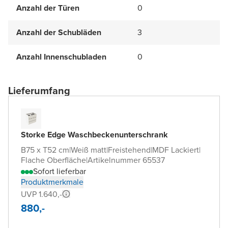
Anzahl der Türen
0
Anzahl der Schubläden
3
Anzahl Innenschubladen
0
Lieferumfang
Storke Edge Waschbeckenunterschrank
B75 x T52 cm
|
Weiß matt
|
Freistehend
|
MDF Lackiert
|
Flache Oberfläche
|
Artikelnummer 65537
Sofort lieferbar
Produktmerkmale
UVP 1.640,-
880,-