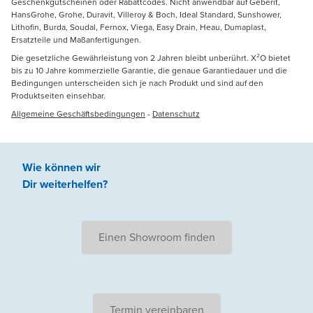
Geschenkgutscheinen oder Rabattcodes. Nicht anwendbar auf Geberit,
HansGrohe, Grohe, Duravit, Villeroy & Boch, Ideal Standard, Sunshower,
Lithofin, Burda, Soudal, Fernox, Viega, Easy Drain, Heau, Dumaplast,
Ersatzteile und Maßanfertigungen.
Die gesetzliche Gewährleistung von 2 Jahren bleibt unberührt. X²O bietet
bis zu 10 Jahre kommerzielle Garantie, die genaue Garantiedauer und die
Bedingungen unterscheiden sich je nach Produkt und sind auf den
Produktseiten einsehbar.
Allgemeine Geschäftsbedingungen
-
Datenschutz
Wie können wir
Dir weiterhelfen
?
Einen Showroom finden
Termin vereinbaren