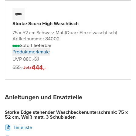
Storke Scuro High Waschtisch
75 x 52 cm
|
Schwarz Matt
|
Quarz
|
Einzelwaschtisch
|
Artikelnummer 84002
Sofort lieferbar
Produktmerkmale
UVP 880,-
444,-
555,-
Jetzt
Anleitungen und Ersatzteile
Storke Edge stehender Waschbeckenunterschrank: 75 x
52 cm, Weiß matt, 3 Schubladen
Teileliste