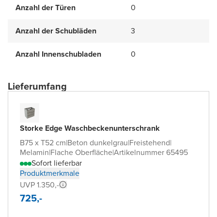
Anzahl der Türen
0
Anzahl der Schubläden
3
Anzahl Innenschubladen
0
Lieferumfang
Storke Edge Waschbeckenunterschrank
B75 x T52 cm
|
Beton dunkelgrau
|
Freistehend
|
Melamin
|
Flache Oberfläche
|
Artikelnummer 65495
Sofort lieferbar
Produktmerkmale
UVP 1.350,-
725,-