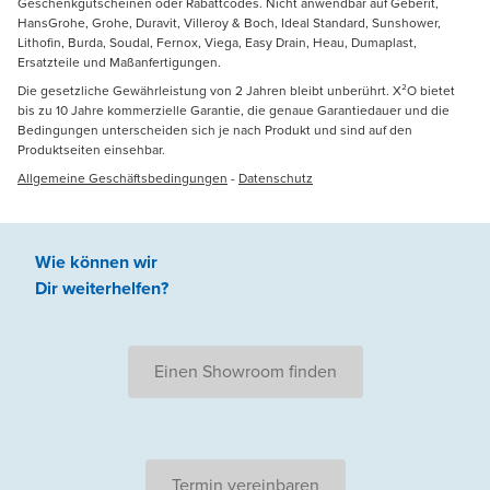
Geschenkgutscheinen oder Rabattcodes. Nicht anwendbar auf Geberit,
HansGrohe, Grohe, Duravit, Villeroy & Boch, Ideal Standard, Sunshower,
Lithofin, Burda, Soudal, Fernox, Viega, Easy Drain, Heau, Dumaplast,
Ersatzteile und Maßanfertigungen.
Die gesetzliche Gewährleistung von 2 Jahren bleibt unberührt. X²O bietet
bis zu 10 Jahre kommerzielle Garantie, die genaue Garantiedauer und die
Bedingungen unterscheiden sich je nach Produkt und sind auf den
Produktseiten einsehbar.
Allgemeine Geschäftsbedingungen
-
Datenschutz
Wie können wir
Dir weiterhelfen
?
Einen Showroom finden
Termin vereinbaren