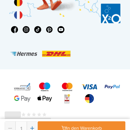
In den Warenkorb
© 2026 - X²O Badezimmer – USt-IdNr: DE343506152 -
AGB Widerrufsrecht
-