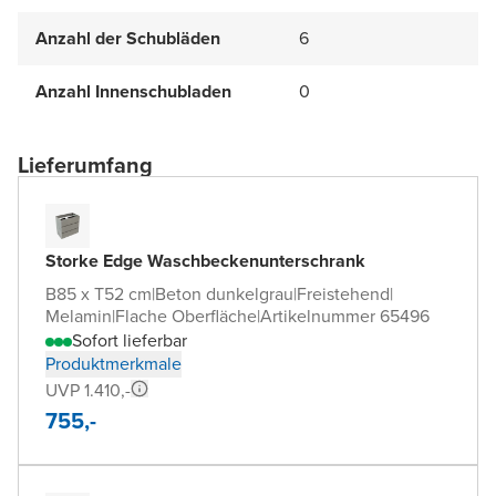
Anzahl der Schubläden
6
Anzahl Innenschubladen
0
Lieferumfang
Storke Edge Waschbeckenunterschrank
B85 x T52 cm
|
Beton dunkelgrau
|
Freistehend
|
Melamin
|
Flache Oberfläche
|
Artikelnummer 65496
Sofort lieferbar
Produktmerkmale
UVP 1.410,-
755,-