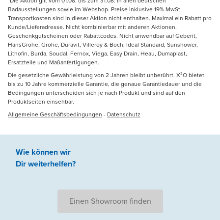
*Die Aktion gilt vom 01.08. bis zum 31.08. in allen deutschen
Badausstellungen sowie im Webshop. Preise inklusive 19% MwSt.
Transportkosten sind in dieser Aktion nicht enthalten. Maximal ein Rabatt pro
Kunde/Lieferadresse. Nicht kombinierbar mit anderen Aktionen,
Geschenkgutscheinen oder Rabattcodes. Nicht anwendbar auf Geberit,
HansGrohe, Grohe, Duravit, Villeroy & Boch, Ideal Standard, Sunshower,
Lithofin, Burda, Soudal, Fernox, Viega, Easy Drain, Heau, Dumaplast,
Ersatzteile und Maßanfertigungen.
Die gesetzliche Gewährleistung von 2 Jahren bleibt unberührt. X²O bietet
bis zu 10 Jahre kommerzielle Garantie, die genaue Garantiedauer und die
Bedingungen unterscheiden sich je nach Produkt und sind auf den
Produktseiten einsehbar.
Allgemeine Geschäftsbedingungen
-
Datenschutz
Wie können wir
Dir weiterhelfen
?
Einen Showroom finden