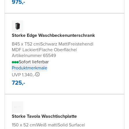
975,-
Storke Edge Waschbeckenunterschrank
B45 x T52 cm
|
Schwarz Matt
|
Freistehend
|
MDF Lackiert
|
Flache Oberfläche
|
Artikelnummer 65549
Sofort lieferbar
Produktmerkmale
UVP 1.340,-
725,-
Storke Tavola Waschtischplatte
150 x 52 cm
|
Weiß matt
|
Solid Surface
|