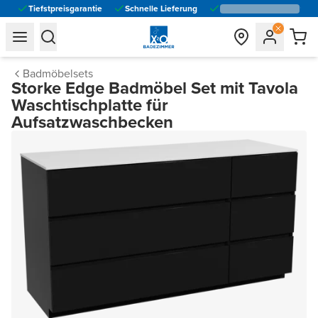
Tiefstpreisgarantie
Schnelle Lieferung
general.navigation.toggle_menu.label
general.navigation.toggle_menu.label
Badmöbelsets
Storke Edge Badmöbel Set mit Tavola
Waschtischplatte für
Aufsatzwaschbecken