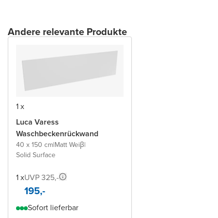
Andere relevante Produkte
1 x
Luca Varess
Waschbeckenrückwand
40 x 150 cm
|
Matt Weiβ
|
Solid Surface
1 x
UVP 325,-
195,-
Sofort lieferbar