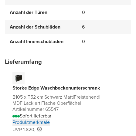
Anzahl der Türen
0
Anzahl der Schubläden
6
Anzahl Innenschubladen
0
Lieferumfang
Storke Edge Waschbeckenunterschrank
B105 x T52 cm
|
Schwarz Matt
|
Freistehend
|
MDF Lackiert
|
Flache Oberfläche
|
Artikelnummer 65547
Sofort lieferbar
Produktmerkmale
UVP 1.820,-