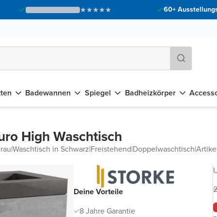
60+ Ausstellungs
tten
Badewannen
Spiegel
Badheizkörper
Accesso
uro High Waschtisch
rau
|
Waschtisch in Schwarz
|
Freistehend
|
Doppelwaschtisch
|
Artik
U
2
Deine Vorteile
8 Jahre Garantie