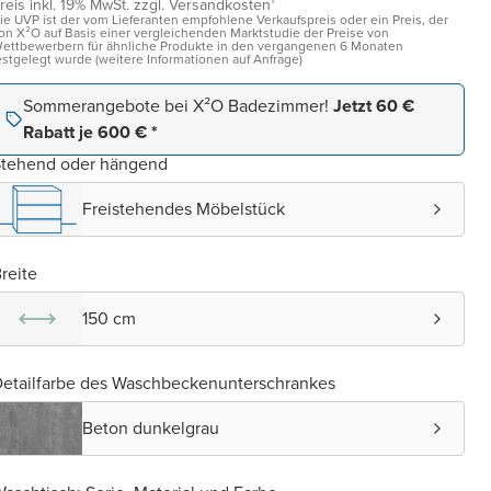
reis inkl. 19% MwSt. zzgl. Versandkosten¹
ie UVP ist der vom Lieferanten empfohlene Verkaufspreis oder ein Preis, der
on X²O auf Basis einer vergleichenden Marktstudie der Preise von
ettbewerbern für ähnliche Produkte in den vergangenen 6 Monaten
estgelegt wurde (weitere Informationen auf Anfrage)
Sommerangebote bei X²O Badezimmer!
Jetzt 60 €
Rabatt je 600 € *
Stehend oder hängend
Freistehendes Möbelstück
reite
150 cm
etailfarbe des Waschbeckenunterschrankes
Beton dunkelgrau