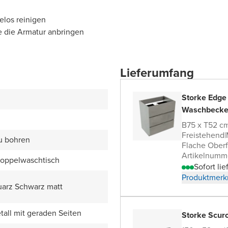
elos reinigen
e die Armatur anbringen
Lieferumfang
Storke Edge
Waschbecke
B75 x T52 c
Freistehend
|
zu bohren
Flache Oberf
Artikelnumm
Doppelwaschtisch
Sofort lie
Produktmerk
uarz Schwarz matt
all mit geraden Seiten
Storke Scur