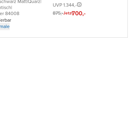
Schwarz Matt
|
Quarz
|
UVP 1.344,-
tisch
|
700,-
875,-
er 84008
Jetzt
ferbar
male