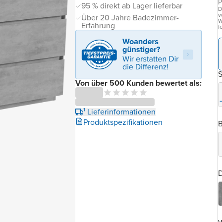
P
95 % direkt ab Lager lieferbar
D
v
Über 20 Jahre Badezimmer-
W
Erfahrung
f
Von über 500 Kunden bewertet als:
¹ Lieferinformationen
Produktspezifikationen
B
D