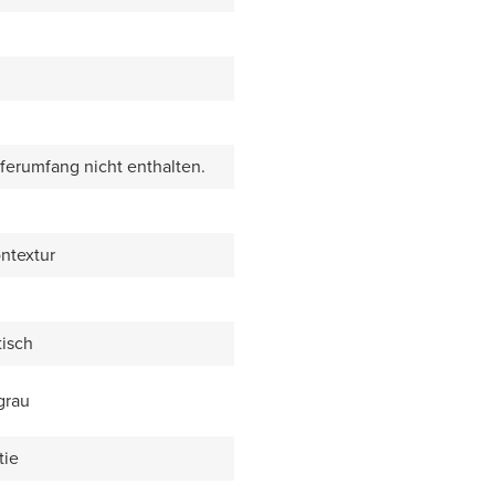
eferumfang nicht enthalten.
ntextur
isch
grau
tie