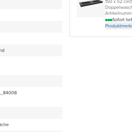
150 x 52 cm
|
Doppelwasch
Artikelnumm
Sofort lie
Produktmerk
end
5_84008
äche