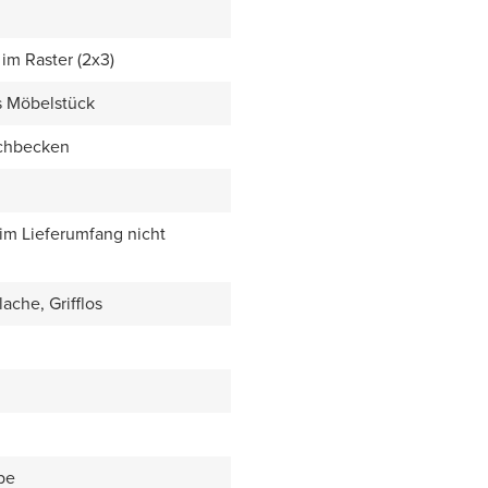
im Raster (2x3)
s Möbelstück
chbecken
 im Lieferumfang nicht
ache, Grifflos
be