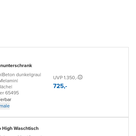
nunterschrank
m
|
Beton dunkelgrau
|
UVP 1.350,-
Melamin
|
725,-
läche
|
er 65495
ferbar
male
o High Waschtisch