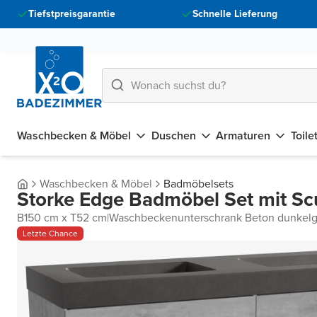
Tiefstpreisgarantie
Schnelle Lieferung
Waschbecken & Möbel
Duschen
Armaturen
Toile
Waschbecken & Möbel
Badmöbelsets
Storke Edge Badmöbel Set mit Sc
B150 cm x T52 cm
|
Waschbeckenunterschrank Beton dunkelg
Letzte Chance