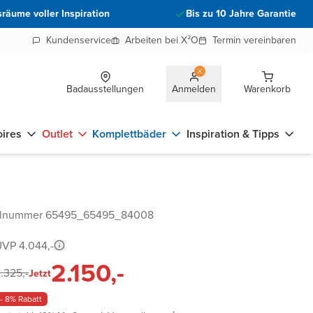
räume voller Inspiration
Bis zu 10 Jahre Garantie
Kundenservice
Arbeiten bei X²O
Termin vereinbaren
Badausstellungen
Anmelden
Warenkorb
ires
Outlet
Komplettbäder
Inspiration & Tipps
elnummer 65495_65495_84008
VP 4.044,-
2.150,-
.325,-
Jetzt
- 8% Rabatt