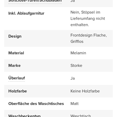
Softclose-Türen/Schubladen
Ja
Nein, Stöpsel im
Inkl. Ablaufgarnitur
Lieferumfang nicht
enthalten.
Frontdesign Flache,
Design
Grifflos
Material
Melamin
Marke
Storke
Überlauf
Ja
Holzfarbe
Keine Holzfarbe
Oberfläche des Waschtisches
Matt
Waschbeckentyp
Waschtisch