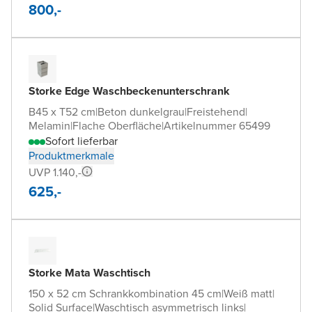
800,-
Storke Edge Waschbeckenunterschrank
B45 x T52 cm
|
Beton dunkelgrau
|
Freistehend
|
Melamin
|
Flache Oberfläche
|
Artikelnummer 65499
Sofort lieferbar
Produktmerkmale
UVP 1.140,-
625,-
Storke Mata Waschtisch
150 x 52 cm Schrankkombination 45 cm
|
Weiß matt
|
Solid Surface
|
Waschtisch asymmetrisch links
|