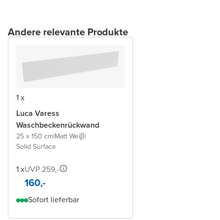
Andere relevante Produkte
1 x
Luca Varess
Waschbeckenrückwand
25 x 150 cm
|
Matt Weiβ
|
Solid Surface
1 x
UVP 259,-
160,-
Sofort lieferbar