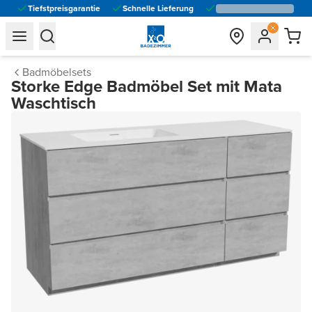
Tiefstpreisgarantie
Schnelle Lieferung
general.navigation.toggle_menu.label
general.navigation.toggle_menu.label
Badmöbelsets
Storke Edge Badmöbel Set mit Mata
Waschtisch